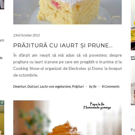
23rd October 2012
-am
PRĂJITURĂ CU IAURT ȘI PRUNE…
În sfârșit am reușit să mă adun să vă povestesc despre
te
prajitura cu iaurt si prune pe care am pregătit-o în prima zi la
Cooking Show-ul organizat de Electrolux și Domo la început
de octombrie.
Deserturi
,
Dulciuri
,
Lacto-ovo vegetariene
,
Prăjituri
-
by
Ile
-
8 Comments
P