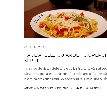
6th October 2011
TAGLIATELLE CU ARDEI, CIUPERCI
SI PUI…
Iar sar peste niște rețete care erau la rând ca sa vă arăt ce
făcut de papa aseară. Iar sunt în deplasare și iar am fă
paste, că prea sunt simplu de făcut și prea sunt gustoase. 
Mâncăruri cu carne
,
Paste
,
Paste și orez
,
Pui
-
by
Ile
-
8 Comments