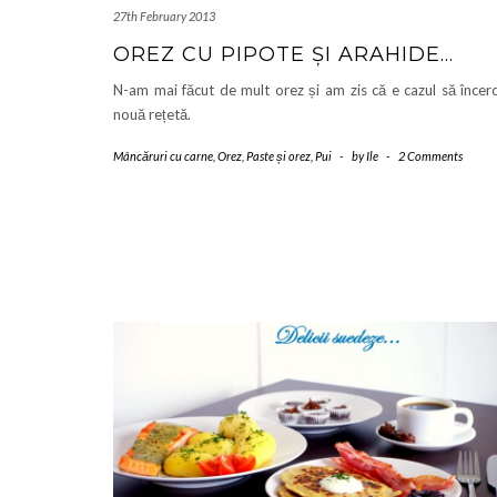
27th February 2013
OREZ CU PIPOTE ȘI ARAHIDE…
N-am mai făcut de mult orez și am zis că e cazul să încer
nouă rețetă.
Mâncăruri cu carne
,
Orez
,
Paste și orez
,
Pui
-
by
Ile
-
2 Comments