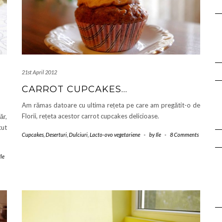
21st April 2012
CARROT CUPCAKES…
Am rămas datoare cu ultima rețeta pe care am pregătit-o de
Florii, rețeta acestor carrot cupcakes delicioase.
ăr,
cut
Cupcakes
,
Deserturi
,
Dulciuri
,
Lacto-ovo vegetariene
-
by
Ile
-
8 Comments
Ile