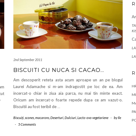
R
A
TA
KI
Ca
LA
LA
2nd September 2011
BISCUITI CU NUCA SI CACAO…
R
Am descoperit reteta asta acum aproape un an pe blogul
HR
Laurei Adamache si m-am indragostit pe loc de ea. Am
-am
incercat-o chiar in ziua aia parca, nu mai tin minte exact.
cut
MI
Oricum am incercat-o foarte repede dupa ce am vazut-o.

M
Biscuitii au fost teribil de
…
PA
Biscuiți, scones, macarons
,
Deserturi
,
Dulciuri
,
Lacto-ovo vegetariene
-
by
Ile
P
-
5 Comments