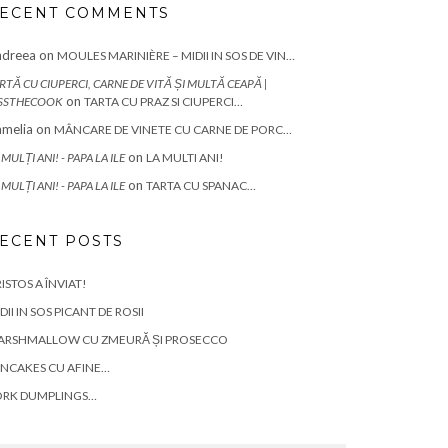
ECENT COMMENTS
ndreea
on
MOULES MARINIÈRE – MIDII IN SOS DE VIN…
RTĂ CU CIUPERCI, CARNE DE VITĂ ȘI MULTĂ CEAPĂ |
on
SSTHECOOK
TARTA CU PRAZ SI CIUPERCI…
melia
on
MÂNCARE DE VINETE CU CARNE DE PORC…
on
 MULȚI ANI! - PAPA LA ILE
LA MULTI ANI!
on
 MULȚI ANI! - PAPA LA ILE
TARTA CU SPANAC…
ECENT POSTS
ISTOS A ÎNVIAT!
DII IN SOS PICANT DE ROSII
ARSHMALLOW CU ZMEURĂ ȘI PROSECCO
NCAKES CU AFINE…
ORK DUMPLINGS…