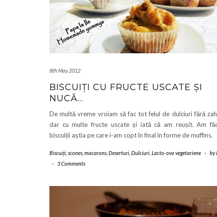
8th May 2012
BISCUIȚI CU FRUCTE USCATE ȘI
NUCĂ…
De multă vreme vroiam să fac tot felul de dulciuri fără zah
dar cu multe fructe uscate și iată că am reușit. Am fă
biscuiții aștia pe care i-am copt în final în forme de muffins.
Biscuiți, scones, macarons
,
Deserturi
,
Dulciuri
,
Lacto-ovo vegetariene
-
by
-
3 Comments