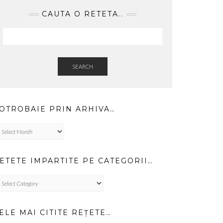
CAUTA O RETETA..
SEARCH
OTROBAIE PRIN ARHIVA…
trobaie
in
hiva…
ETETE IMPARTITE PE CATEGORII…
TETE
PARTITE
TEGORII…
ELE MAI CITITE REȚETE…