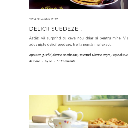
22nd November 2012
DELICII SUEDEZE…
Astăzi vă surprind cu ceva nou chiar și pentru mine. V
adus niște delicii suedeze, trei la număr mai exact.
Aperitive, gustări, diverse
,
Bomboane
,
Deserturi
,
Diverse
,
Pește
,
Pește și fruc
de mare
-
by
Ile
-
13 Comments