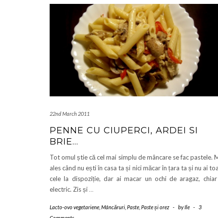
22nd March 2011
PENNE CU CIUPERCI, ARDEI SI
BRIE…
Tot omul știe că cel mai simplu de mâncare se fac pastele. 
ales când nu ești în casa ta și nici măcar în țara ta și nu ai to
cele la dispoziție, dar ai macar un ochi de aragaz, chiar
electric. Zis și
…
Lacto-ovo vegetariene
,
Mâncăruri
,
Paste
,
Paste și orez
-
by
Ile
-
3
Comments