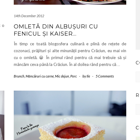
14th December 2012
c o
OMLETĂ DIN ALBUȘURI CU
FENICUL ȘI KAISER…
În timp ce toată blogosfera culinară e plină de rețete de
cozonaci, prăjituri și alte minunății pentru Crăciun, eu mai vin
cu o omletă. 😀 În primul rând pentru că mai trebuie să și
C
mâncăm ceva până la Crăciun. În al doilea rând pentru că
…
Co
Brunch
,
Mâncăruri cu carne
,
Mic dejun
,
Porc
-
by
Ile
-
5 Comments
pr
ar
R
RE
IM
PE
CA
C