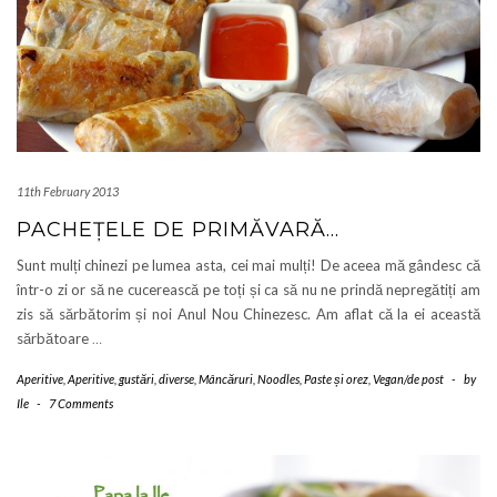
11th February 2013
PACHEȚELE DE PRIMĂVARĂ…
Sunt mulți chinezi pe lumea asta, cei mai mulți! De aceea mă gândesc că
într-o zi or să ne cucerească pe toți și ca să nu ne prindă nepregătiți am
zis să sărbătorim și noi Anul Nou Chinezesc. Am aflat că la ei această
sărbătoare
…
Aperitive
,
Aperitive, gustări, diverse
,
Mâncăruri
,
Noodles
,
Paste și orez
,
Vegan/de post
-
by
Ile
-
7 Comments