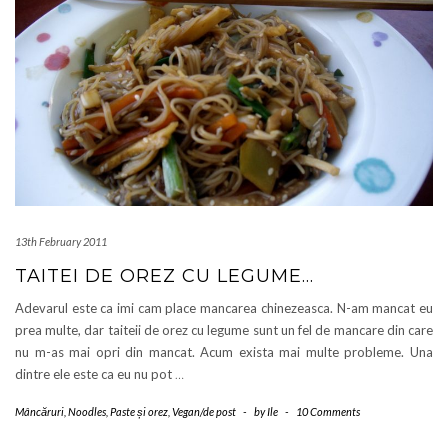
13th February 2011
TAITEI DE OREZ CU LEGUME…
Adevarul este ca imi cam place mancarea chinezeasca. N-am mancat eu
prea multe, dar taiteii de orez cu legume sunt un fel de mancare din care
nu m-as mai opri din mancat. Acum exista mai multe probleme. Una
dintre ele este ca eu nu pot
…
Mâncăruri
,
Noodles
,
Paste și orez
,
Vegan/de post
-
by
Ile
-
10 Comments