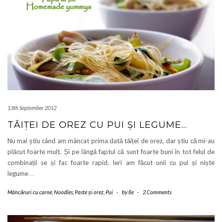
13th September 2012
TĂIȚEI DE OREZ CU PUI ȘI LEGUME…
Nu mai știu când am mâncat prima dată tăiței de orez, dar știu că mi-au
plăcut foarte mult. Și pe lângă faptul că sunt foarte buni în tot felul de
combinații se și fac foarte rapid. Ieri am făcut unii cu pui și niște
legume
…
Mâncăruri cu carne
,
Noodles
,
Paste și orez
,
Pui
-
by
Ile
-
2 Comments