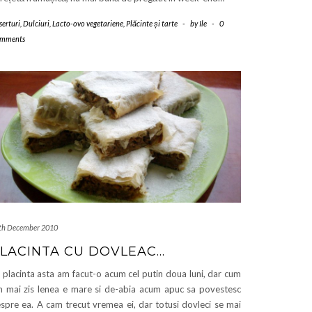
serturi
,
Dulciuri
,
Lacto-ovo vegetariene
,
Plăcinte și tarte
-
by
Ile
-
0
mments
th December 2010
LACINTA CU DOVLEAC…
 placinta asta am facut-o acum cel putin doua luni, dar cum
 mai zis lenea e mare si de-abia acum apuc sa povestesc
spre ea. A cam trecut vremea ei, dar totusi dovleci se mai