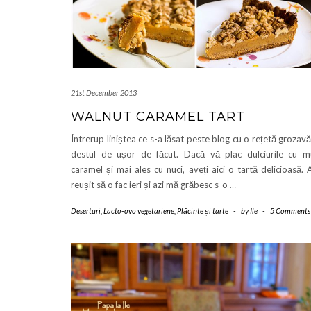
21st December 2013
WALNUT CARAMEL TART
Întrerup liniștea ce s-a lăsat peste blog cu o rețetă grozavă
destul de ușor de făcut. Dacă vă plac dulciurile cu m
caramel și mai ales cu nuci, aveți aici o tartă delicioasă.
reușit să o fac ieri și azi mă grăbesc s-o
…
Deserturi
,
Lacto-ovo vegetariene
,
Plăcinte și tarte
-
by
Ile
-
5 Comments