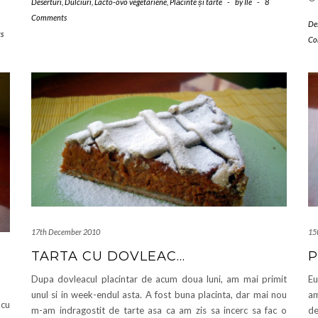
Deserturi
,
Dulciuri
,
Lacto-ovo vegetariene
,
Plăcinte și tarte
-
by
Ile
-
8
Comments
De
s
Co
17th December 2010
15
TARTA CU DOVLEAC…
P
Dupa dovleacul placintar de acum doua luni, am mai primit
Eu
unul si in week-endul asta. A fost buna placinta, dar mai nou
am
 cu
m-am indragostit de tarte asa ca am zis sa incerc sa fac o
de