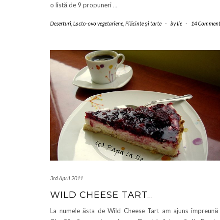
o listă de 9 propuneri
…
Deserturi
,
Lacto-ovo vegetariene
,
Plăcinte și tarte
-
by
Ile
-
14 Comment
3rd April 2011
WILD CHEESE TART…
La numele ăsta de Wild Cheese Tart am ajuns împreună