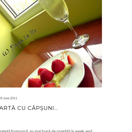
th June 2011
ARTĂ CU CĂPȘUNI…
rețetă frumușică, nu mai bună de pregătit în week-end…