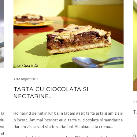
17th August 2011
TARTA CU CIOCOLATA SI
NECTARINE…
10
T
 la
Hoinarind pe net in lung si-n lat am gasit tarta asta si am zis s-
miu
o incerc. Am mai incercat eu o tarta cu ciocolata si mandarine,
 va
dar am zis sa vad si alte variatiuni. Alt aluat, alta crema…
mit
O 