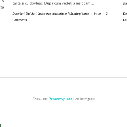
, o
tarta si cu dovleac. Dupa cum vedeti a iesit cam
…
ga
rtă
Deserturi
,
Dulciuri
,
Lacto-ovo vegetariene
,
Plăcinte și tarte
-
by
Ile
-
2
De
Comments
Co
Follow me (
frommyplate
) on Instagram