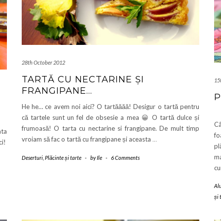
28th October 2012
TARTĂ CU NECTARINE ȘI
15
FRANGIPANE…
P
He he… ce avem noi aici? O tartăăăă! Desigur o tartă pentru
că tartele sunt un fel de obsesie a mea 😀 O tartă dulce și
Câ
frumoasă! O tarta cu nectarine si frangipane. De mult timp
ata
fo
vroiam să fac o tartă cu frangipane și aceasta
…
ci!
pl
m
Deserturi
,
Plăcinte și tarte
-
by
Ile
-
6 Comments
cu
Al
și 