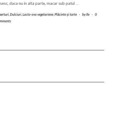
sesc, daca nu in alta parte, macar sub patul
…
serturi
,
Dulciuri
,
Lacto-ovo vegetariene
,
Plăcinte și tarte
-
by
Ile
-
0
mments