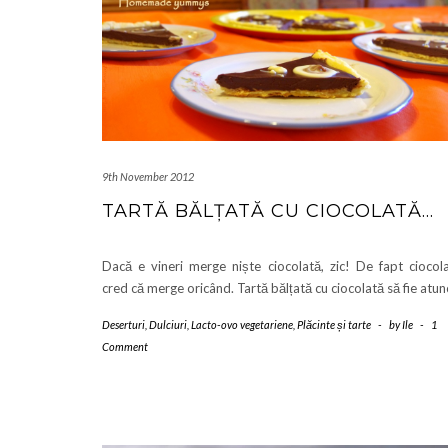
9th November 2012
TARTĂ BĂLȚATĂ CU CIOCOLATĂ…
Dacă e vineri merge niște ciocolată, zic! De fapt ciocol
cred că merge oricând. Tartă bălțată cu ciocolată să fie atun
Deserturi
,
Dulciuri
,
Lacto-ovo vegetariene
,
Plăcinte și tarte
-
by
Ile
-
1
Comment