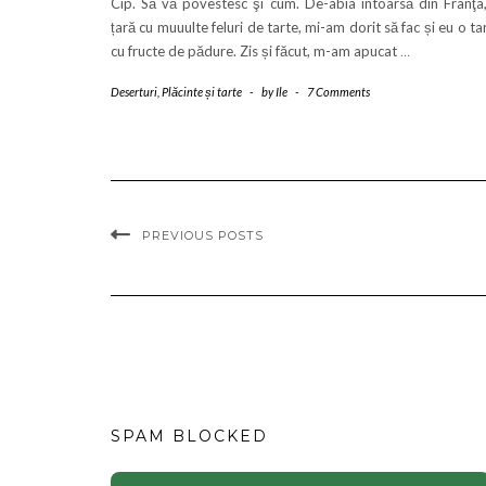
Cip. Să vă povestesc şi cum. De-abia întoarsă din Franţa
țară cu muuulte feluri de tarte, mi-am dorit să fac și eu o ta
cu fructe de pădure. Zis și făcut, m-am apucat
…
Deserturi
,
Plăcinte și tarte
-
by
Ile
-
7 Comments
PREVIOUS POSTS
SPAM BLOCKED