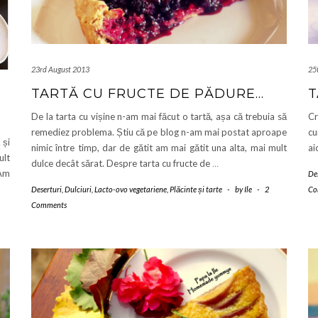
23rd August 2013
25
TARTĂ CU FRUCTE DE PĂDURE…
T
De la tarta cu vișine n-am mai făcut o tartă, așa că trebuia să
Cr
remediez problema. Știu că pe blog n-am mai postat aproape
cu
 și
nimic între timp, dar de gătit am mai gătit una alta, mai mult
ai
ult
dulce decât sărat. Despre tarta cu fructe de
…
 Am
De
Deserturi
,
Dulciuri
,
Lacto-ovo vegetariene
,
Plăcinte și tarte
-
by
Ile
-
2
Co
Comments