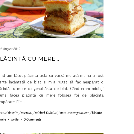
th August 2012
LĂCINTĂ CU MERE…
nd am făcut plăcinta asta cu varză murată mama a fost
arte încântată de blat și m-a rugat să fac neapărat o
ăcintă cu mere cu genul ăsta de blat. Când eram mici și
ama făcea plăcintă cu mere folosea foi de plăcintă
mpărate. Fie
…
uaturi dospite
,
Deserturi
,
Dulciuri
,
Dulciuri
,
Lacto-ovo vegetariene
,
Plăcinte
tarte
-
by
Ile
-
5 Comments