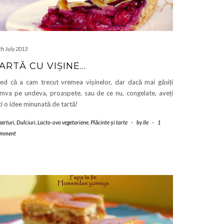
th July 2013
ARTĂ CU VIȘINE…
ed că a cam trecut vremea vișinelor, dar dacă mai găsiți
mva pe undeva, proaspete, sau de ce nu, congelate, aveți
ci o idee minunată de tartă!
serturi
,
Dulciuri
,
Lacto-ovo vegetariene
,
Plăcinte și tarte
-
by
Ile
-
1
mment