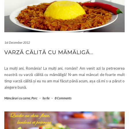
1st December 2012
VARZĂ CĂLITĂ CU MĂMĂLIGĂ…
La mulți ani, România! La mulți ani, români! Am venit azi la petrecerea
noastră cu varză călită cu mămăligă! N-am mai mâncat de foarte mult
timp varză călită și eu nu am mai făcut până acum, așa că mi s-a părut o
alegere bună.
Mâncăruri cu carne
,
Porc
-
by
Ile
-
8 Comments