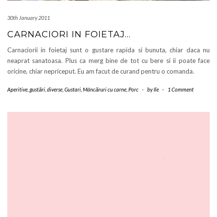
30th January 2011
CARNACIORI IN FOIETAJ…
Carnaciorii in foietaj sunt o gustare rapida si bunuta, chiar daca nu
neaprat sanatoasa. Plus ca merg bine de tot cu bere si ii poate face
oricine, chiar nepriceput. Eu am facut de curand pentru o comanda.
Aperitive, gustări, diverse
,
Gustari
,
Mâncăruri cu carne
,
Porc
-
by
Ile
-
1 Comment