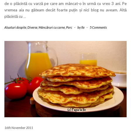
de o plăcintă cu varză pe care am mâncat-o în urmă cu vreo 3 ani. Pe
vremea aia nu găteam decât foarte puțin și nici blog nu aveam. Altă
plăcintă cu
…
Aluaturi dospite
,
Diverse
,
Mâncăruri cu carne
,
Porc
-
by
Ile
-
5 Comments
16th November 2011