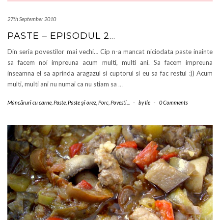
27th September 2010
PASTE – EPISODUL 2…
Din seria povestilor mai vechi… Cip n-a mancat niciodata paste inainte
sa facem noi impreuna acum multi, multi ani. Sa facem impreuna
inseamna el sa aprinda aragazul si cuptorul si eu sa fac restul :)) Acum
multi, multi ani nu numai ca nu stiam sa
…
Mâncăruri cu carne
,
Paste
,
Paste și orez
,
Porc
,
Povesti...
-
by
Ile
-
0 Comments