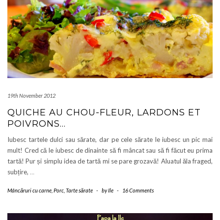
19th November 2012
QUICHE AU CHOU-FLEUR, LARDONS ET
POIVRONS…
Iubesc tartele dulci sau sărate, dar pe cele sărate le iubesc un pic mai
mult! Cred că le iubesc de dinainte să fi mâncat sau să fi făcut eu prima
tartă! Pur și simplu idea de tartă mi se pare grozavă! Aluatul ăla fraged,
subțire,
…
Mâncăruri cu carne
,
Porc
,
Tarte sărate
-
by
Ile
-
16 Comments