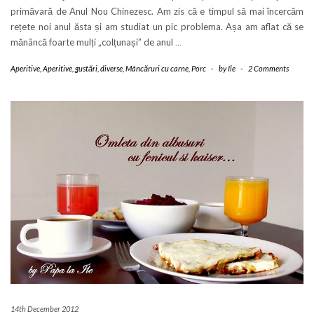
primăvară de Anul Nou Chinezesc. Am zis că e timpul să mai încercăm
rețete noi anul ăsta și am studiat un pic problema. Așa am aflat că se
mănâncă foarte mulți „colțunași” de anul
…
Aperitive
,
Aperitive, gustări, diverse
,
Mâncăruri cu carne
,
Porc
-
by
Ile
-
2 Comments
14th December 2012