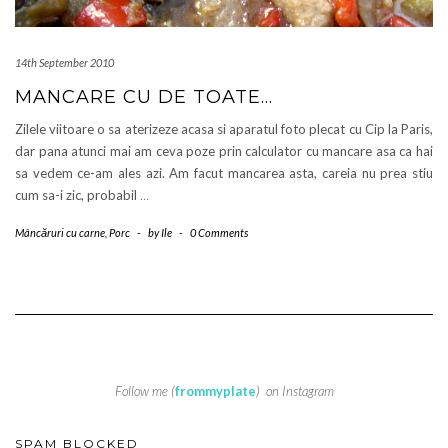
14th September 2010
MANCARE CU DE TOATE…
Zilele viitoare o sa aterizeze acasa si aparatul foto plecat cu Cip la Paris,
dar pana atunci mai am ceva poze prin calculator cu mancare asa ca hai
sa vedem ce-am ales azi. Am facut mancarea asta, careia nu prea stiu
cum sa-i zic, probabil
…
Mâncăruri cu carne
,
Porc
-
by
Ile
-
0 Comments
Follow me (
frommyplate
) on Instagram
SPAM BLOCKED