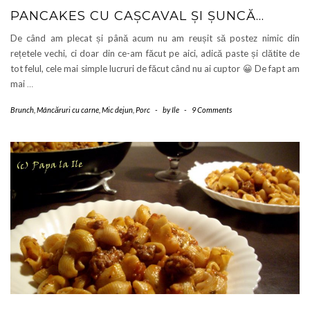
PANCAKES CU CAȘCAVAL ȘI ȘUNCĂ…
De când am plecat și până acum nu am reușit să postez nimic din
rețetele vechi, ci doar din ce-am făcut pe aici, adică paste și clătite de
tot felul, cele mai simple lucruri de făcut când nu ai cuptor 😀 De fapt am
mai
…
Brunch
,
Mâncăruri cu carne
,
Mic dejun
,
Porc
-
by
Ile
-
9 Comments