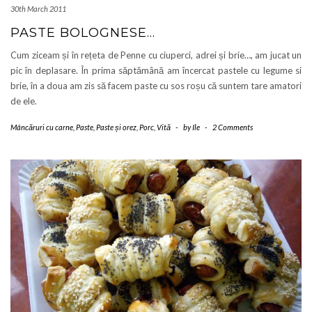
30th March 2011
PASTE BOLOGNESE…
Cum ziceam și în rețeta de Penne cu ciuperci, adrei și brie…, am jucat un
pic în deplasare. În prima săptămână am încercat pastele cu legume si
brie, în a doua am zis să facem paste cu sos roșu că suntem tare amatori
de ele.
Mâncăruri cu carne
,
Paste
,
Paste și orez
,
Porc
,
Vită
-
by
Ile
-
2 Comments