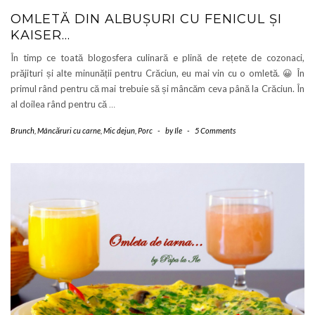
OMLETĂ DIN ALBUȘURI CU FENICUL ȘI
KAISER…
În timp ce toată blogosfera culinară e plină de rețete de cozonaci,
prăjituri și alte minunății pentru Crăciun, eu mai vin cu o omletă. 😀 În
primul rând pentru că mai trebuie să și mâncăm ceva până la Crăciun. În
al doilea rând pentru că
…
Brunch
,
Mâncăruri cu carne
,
Mic dejun
,
Porc
-
by
Ile
-
5 Comments