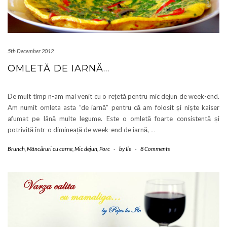
5th December 2012
OMLETĂ DE IARNĂ…
De mult timp n-am mai venit cu o rețetă pentru mic dejun de week-end.
Am numit omleta asta ”de iarnă” pentru că am folosit și niște kaiser
afumat pe lână multe legume. Este o omletă foarte consistentă și
potrivită într-o dimineață de week-end de iarnă,
…
Brunch
,
Mâncăruri cu carne
,
Mic dejun
,
Porc
-
by
Ile
-
8 Comments