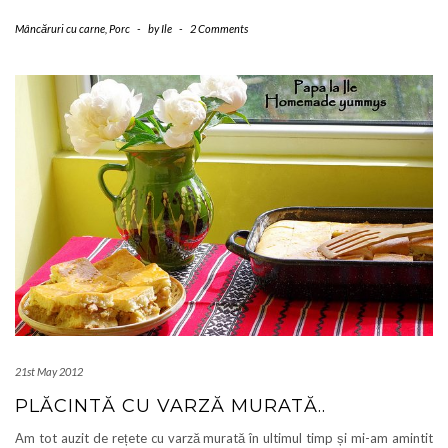
Mâncăruri cu carne
,
Porc
-
by
Ile
-
2 Comments
21st May 2012
PLĂCINTĂ CU VARZĂ MURATĂ..
Am tot auzit de rețete cu varză murată în ultimul timp și mi-am amintit