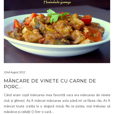
22nd August 2012
MÂNCARE DE VINETE CU CARNE DE
PORC…
Când eram copil mâncarea mea favorită vara era mâncarea de vinete
zisă și ghiveci. Aș fi mâncat mâncarea asta până mi se făcea rău. As fi
mâncat toata cratița la o singură masă. Nu se putea, mai trebuiau să
mănânce și ceilalți 🙁 Într-o vară
…