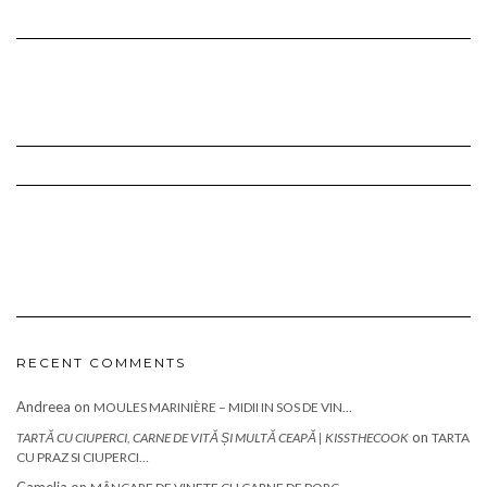
RECENT COMMENTS
Andreea
on
MOULES MARINIÈRE – MIDII IN SOS DE VIN…
on
TARTĂ CU CIUPERCI, CARNE DE VITĂ ȘI MULTĂ CEAPĂ | KISSTHECOOK
TARTA
CU PRAZ SI CIUPERCI…
Camelia
on