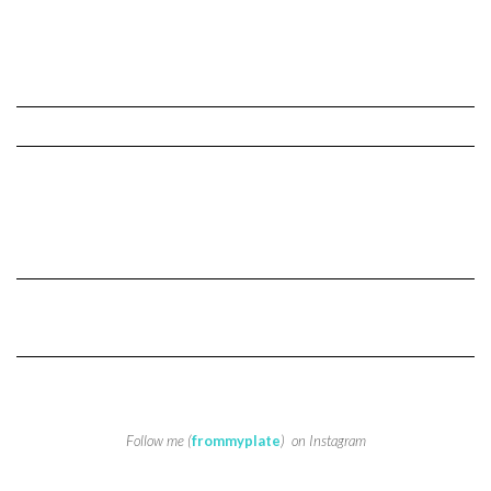
Follow me (
frommyplate
) on Instagram