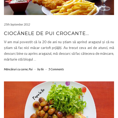
25th September 2012
CIOCĂNELE DE PUI CROCANTE…
V-am mai povestit că la 20 de ani nu știam să aprind aragazul și că nu
știam să fac nici măcar cartofi prjăjiți. Au trecut ceva ani de atunci, mă
descurc bine cu aprins aragazul, mă descurc să fac câteceva de mâncare,
mărturie stă blogul
…
Mâncăruri cu carne
,
Pui
-
by
Ile
-
5 Comments