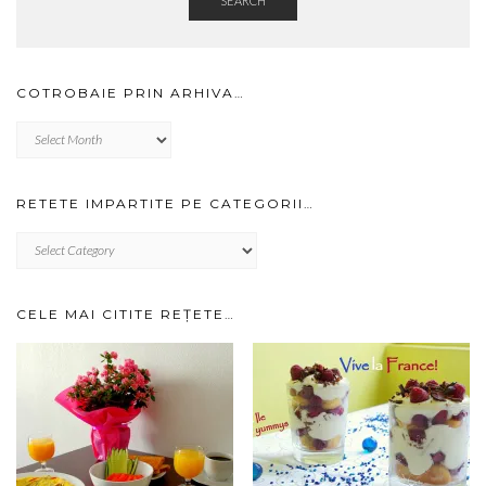
SEARCH
COTROBAIE PRIN ARHIVA…
Cotrobaie
prin
arhiva…
RETETE IMPARTITE PE CATEGORII…
RETETE
IMPARTITE
PE
CATEGORII…
CELE MAI CITITE REȚETE…