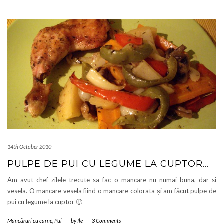
14th October 2010
PULPE DE PUI CU LEGUME LA CUPTOR…
Am avut chef zilele trecute sa fac o mancare nu numai buna, dar si
vesela. O mancare vesela fiind o mancare colorata și am făcut pulpe de
pui cu legume la cuptor 🙂
Mâncăruri cu carne
,
Pui
-
by
Ile
-
3 Comments