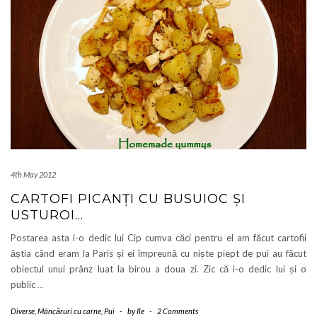
4th May 2012
CARTOFI PICANȚI CU BUSUIOC ȘI
USTUROI…
Postarea asta i-o dedic lui Cip cumva căci pentru el am făcut cartofii
ăștia când eram la Paris și ei împreună cu niște piept de pui au făcut
obiectul unui prânz luat la birou a doua zi. Zic că i-o dedic lui și o
public
…
Diverse
,
Mâncăruri cu carne
,
Pui
-
by
Ile
-
2 Comments