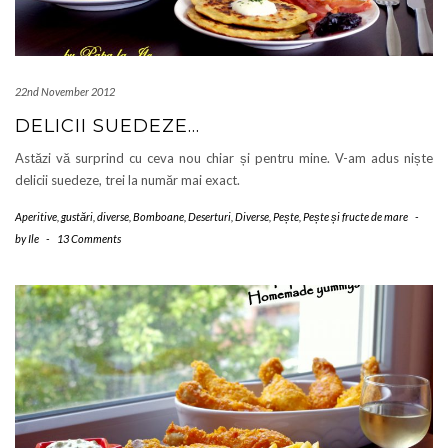
22nd November 2012
DELICII SUEDEZE…
Astăzi vă surprind cu ceva nou chiar și pentru mine. V-am adus niște
delicii suedeze, trei la număr mai exact.
Aperitive, gustări, diverse
,
Bomboane
,
Deserturi
,
Diverse
,
Pește
,
Pește și fructe de mare
-
by
Ile
-
13 Comments