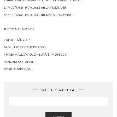
MÂNCARE DE VINETE CU CARNE DE PORC…
on
LA MULȚI ANI! - PAPA LA ILE
LA MULTI ANI!
on
LA MULȚI ANI! - PAPA LA ILE
TARTA CU SPANAC…
RECENT POSTS
HRISTOS A ÎNVIAT!
MIDII IN SOS PICANT DE ROSII
MARSHMALLOW CU ZMEURĂ ȘI PROSECCO
PANCAKES CU AFINE…
PORK DUMPLINGS…
CAUTA O RETETA..