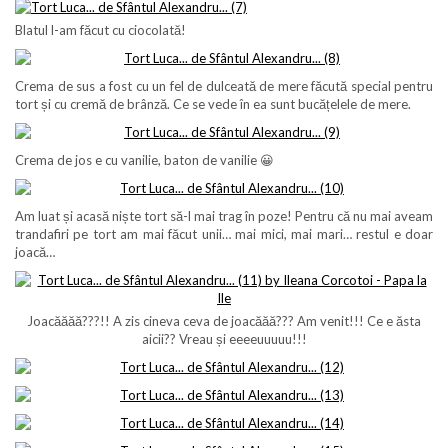
Blatul l-am făcut cu ciocolată!
Crema de sus a fost cu un fel de dulceată de mere făcută special pentru
tort și cu cremă de brânză. Ce se vede în ea sunt bucățelele de mere.
Crema de jos e cu vanilie, baton de vanilie 😀
Am luat și acasă niște tort să-l mai trag în poze! Pentru că nu mai aveam
trandafiri pe tort am mai făcut unii… mai mici, mai mari… restul e doar
joacă…
Joacăăăă???!! A zis cineva ceva de joacăăă??? Am venit!!! Ce e ăsta
aicii?? Vreau și eeeeuuuuu!!!