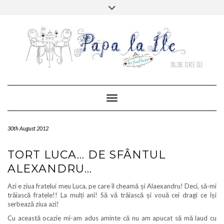
Skip
Toggle
to
header
content
FACEBOOK
TWITTER
PINTEREST
RSS
MAIL
INSTAGRAM
HOME
ABOUT…
CONTACT
Toggle Navigation
30th August 2012
TORT LUCA… DE SFÂNTUL
ALEXANDRU…
Azi e ziua fratelui meu Luca, pe care îl cheamă și Alaexandru! Deci, să-mi
trăiască fratele!! La mulți ani! Să vă trăiască și vouă cei dragi ce își
serbează ziua azi!
Cu această ocazie mi-am adus aminte că nu am apucat să mă laud cu