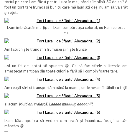
tortul pe care l-am făcut pentru Luca în mai, când a împlinit 30 de ani! A
fost un tort tare frumos și bun cu care mă laud azi deși nu am să vă arăt
și rețeta.
L-am îmbrăcat în marțipan. L-am cumpărt așa colorat, nu l-am colorat
eu.
Am făcut niște trandafiri frumușei și niște frunze…
…și un fel de laptot să spunem 😀 Ca să fac cifrele si literele am
amestecat martipan din toate culorile, fără să-l combin foarte tare.
Am reușit să-l și transportăm până la mama, unde ne-am întâlnit cu toții.
și acum:
Mulți ani trăiască, Laaaaa muuuulți aaaaani!!
L-am tăiat apoi ca să vedem cum arată și înauntru… fie, și ca să-l
mâncăm 😀