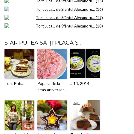
S-AR PUTEA SĂ-ȚI PLACĂ ȘI...
Tort Pufi…
Papa la Ile la
…14, 2014
ceas aniversar…