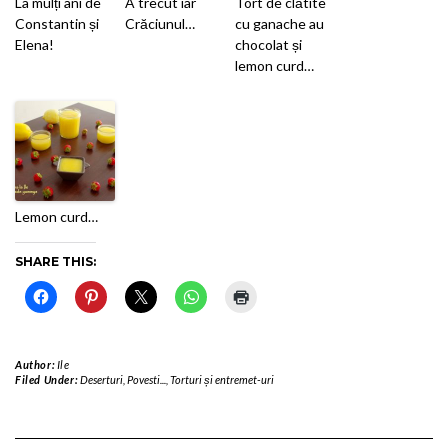
La mulți ani de
A trecut iar
Tort de clătite
Constantin și
Crăciunul…
cu ganache au
Elena!
chocolat și
lemon curd…
Lemon curd…
SHARE THIS:
Author:
Ile
Filed Under:
Deserturi
,
Povesti...
,
Torturi și entremet-uri