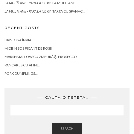
on
LA MULȚI ANI! - PAPA LA ILE
LA MULTI ANI!
on
LA MULȚI ANI! - PAPA LA ILE
TARTA CU SPANAC…
RECENT POSTS
HRISTOS A ÎNVIAT!
MIDII IN SOS PICANT DE ROSII
MARSHMALLOW CU ZMEURĂ ȘI PROSECCO
PANCAKES CU AFINE…
PORK DUMPLINGS…
CAUTA O RETETA..
SEARCH