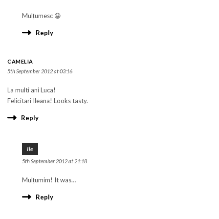
Mulțumesc 😀
Reply
CAMELIA
5th September 2012 at 03:16
La multi ani Luca!
Felicitari Ileana! Looks tasty.
Reply
Ile
5th September 2012 at 21:18
Mulțumim! It was…
Reply