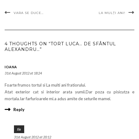
VARA SE DUCE…
LA MULȚI ANI!
4 THOUGHTS ON “TORT LUCA… DE SFÂNTUL
ALEXANDRU…”
IOANA
31st August 2012 at 18:24
Foarte frumos tortul si La multi ani fratiorului.
Atat exterior cat si interior arata yumii.Dar poza cu pisicutza e
mortala.Iar farfurioarele mi.a adus amite de seturile mamei.
Reply
Ile
31st August 2012 at 20:12