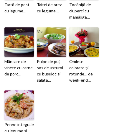
Tartă de post
Taitei de orez
Tocăniță de
cu legume…
cu legume…
ciuperci cu
mămăligă…
Mâncare de
Pulpe de pui,
Omlete
vinete cu carne
sos de usturoi
colorate și
de porc…
cu busuioc și
rotunde… de
salată…
week-end…
Penne integrale
cu legume si