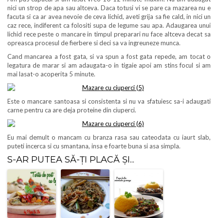
nici un strop de apa sau altceva. Daca totusi vi se pare ca mazarea nu e
facuta si ca ar avea nevoie de ceva lichid, aveti grija sa fie cald, in nici un
caz rece, indiferent ca folositi supa de legume sau apa. Adaugarea unui
lichid rece peste o mancare in timpul preparari nu face altceva decat sa
opreasca procesul de fierbere si deci sa va ingreuneze munca.
Cand mancarea a fost gata, si va spun a fost gata repede, am tocat o
legatura de marar si am adaugata-o in tigaie apoi am stins focul si am
mai lasat-o acoperita 5 minute.
Este o mancare santoasa si consistenta si nu va sfatuiesc sa-i adaugati
carne pentru ca are deja proteine din ciuperci.
Eu mai demult o mancam cu branza rasa sau cateodata cu iaurt slab,
puteti incerca si cu smantana, insa e foarte buna si asa simpla.
S-AR PUTEA SĂ-ȚI PLACĂ ȘI...