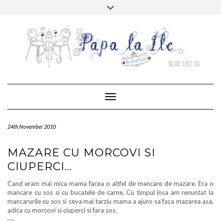
Skip
Toggle
to
header
content
FACEBOOK
TWITTER
PINTEREST
RSS
MAIL
INSTAGRAM
HOME
ABOUT…
CONTACT
Toggle Navigation
24th November 2010
MAZARE CU MORCOVI SI
CIUPERCI…
Cand eram mai mica mama facea o altfel de mancare de mazare. Era o
mancare cu sos si cu bucatele de carne. Cu timpul insa am renuntat la
mancarurile cu sos si ceva mai tarziu mama a ajuns sa faca mazarea asa,
adica cu morcovi si ciuperci si fara sos.