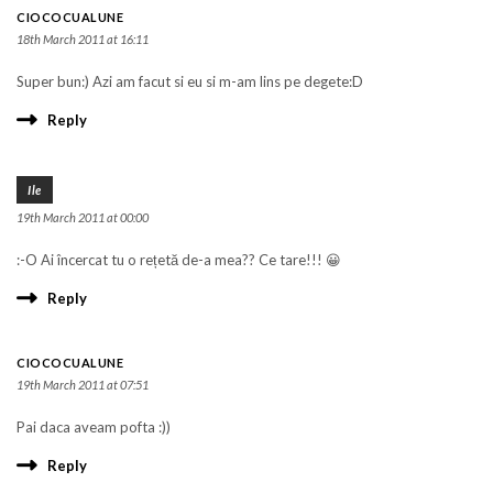
CIOCOCUALUNE
18th March 2011 at 16:11
Super bun:) Azi am facut si eu si m-am lins pe degete:D
Reply
Ile
19th March 2011 at 00:00
:-O Ai încercat tu o rețetă de-a mea?? Ce tare!!! 😀
Reply
CIOCOCUALUNE
19th March 2011 at 07:51
Pai daca aveam pofta :))
Reply