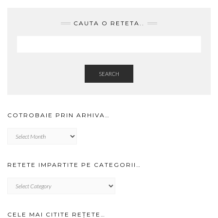
CAUTA O RETETA..
SEARCH
COTROBAIE PRIN ARHIVA…
Cotrobaie
prin
arhiva…
RETETE IMPARTITE PE CATEGORII…
RETETE
IMPARTITE
PE
CATEGORII…
CELE MAI CITITE REȚETE…