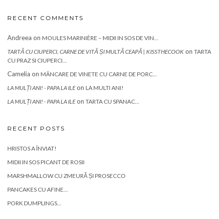
RECENT COMMENTS
Andreea
on
MOULES MARINIÈRE – MIDII IN SOS DE VIN…
on
TARTĂ CU CIUPERCI, CARNE DE VITĂ ȘI MULTĂ CEAPĂ | KISSTHECOOK
TARTA
CU PRAZ SI CIUPERCI…
Camelia
on
MÂNCARE DE VINETE CU CARNE DE PORC…
on
LA MULȚI ANI! - PAPA LA ILE
LA MULTI ANI!
on
LA MULȚI ANI! - PAPA LA ILE
TARTA CU SPANAC…
RECENT POSTS
HRISTOS A ÎNVIAT!
MIDII IN SOS PICANT DE ROSII
MARSHMALLOW CU ZMEURĂ ȘI PROSECCO
PANCAKES CU AFINE…
PORK DUMPLINGS…