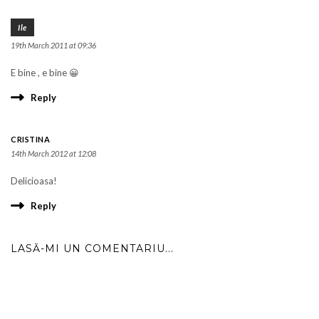
Ile
19th March 2011 at 09:36
E bine , e bine 😀
Reply
CRISTINA
14th March 2012 at 12:08
Delicioasa!
Reply
LASĂ-MI UN COMENTARIU...