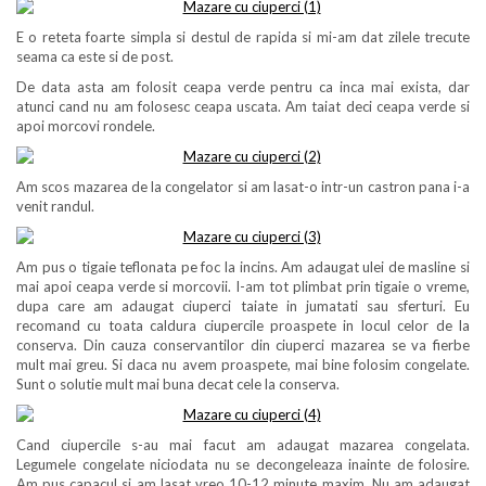
E o reteta foarte simpla si destul de rapida si mi-am dat zilele trecute
seama ca este si de post.
De data asta am folosit ceapa verde pentru ca inca mai exista, dar
atunci cand nu am folosesc ceapa uscata. Am taiat deci ceapa verde si
apoi morcovi rondele.
Am scos mazarea de la congelator si am lasat-o intr-un castron pana i-a
venit randul.
Am pus o tigaie teflonata pe foc la incins. Am adaugat ulei de masline si
mai apoi ceapa verde si morcovii. I-am tot plimbat prin tigaie o vreme,
dupa care am adaugat ciuperci taiate in jumatati sau sferturi. Eu
recomand cu toata caldura ciupercile proaspete in locul celor de la
conserva. Din cauza conservantilor din ciuperci mazarea se va fierbe
mult mai greu. Si daca nu avem proaspete, mai bine folosim congelate.
Sunt o solutie mult mai buna decat cele la conserva.
Cand ciupercile s-au mai facut am adaugat mazarea congelata.
Legumele congelate niciodata nu se decongeleaza inainte de folosire.
Am pus capacul si am lasat vreo 10-12 minute maxim. Nu am adaugat