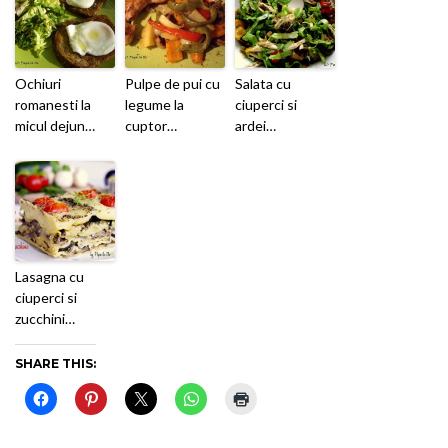
Ochiuri
Pulpe de pui cu
Salata cu
romanesti la
legume la
ciuperci si
micul dejun…
cuptor…
ardei…
Lasagna cu
ciuperci si
zucchini…
SHARE THIS: