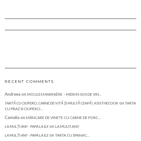
RECENT COMMENTS
Andreea
on
MOULES MARINIÈRE – MIDII IN SOS DE VIN…
on
TARTĂ CU CIUPERCI, CARNE DE VITĂ ȘI MULTĂ CEAPĂ | KISSTHECOOK
TARTA
CU PRAZ SI CIUPERCI…
Camelia
on
MÂNCARE DE VINETE CU CARNE DE PORC…
on
LA MULȚI ANI! - PAPA LA ILE
LA MULTI ANI!
on
LA MULȚI ANI! - PAPA LA ILE
TARTA CU SPANAC…