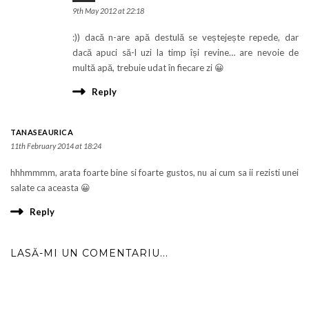
9th May 2012 at 22:18
:)) dacă n-are apă destulă se veștejește repede, dar
dacă apuci să-l uzi la timp își revine… are nevoie de
multă apă, trebuie udat în fiecare zi 😀
Reply
TANASEAURICA
11th February 2014 at 18:24
hhhmmmm, arata foarte bine si foarte gustos, nu ai cum sa ii rezisti unei
salate ca aceasta 😀
Reply
LASĂ-MI UN COMENTARIU...