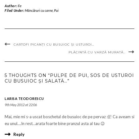
Author:
Ile
Filed Under:
Mâncăruri cu carne
,
Pui
CARTOFI PICANȚI CU BUSUIOC ȘI USTUROI…
PLĂCINTĂ CU VARZĂ MURATĂ..
5 THOUGHTS ON “PULPE DE PUI, SOS DE USTUROI
CU BUSUIOC ȘI SALATĂ…”
LARISA TEODORESCU
9th May 2012 at 22:06
Mai, mie mi s-a uscat boschetul de busuioc de pe pervaz :((! Ca aveam si
eu unul….In rest…arata foarte bine pranzul asta al tau 😉
Reply