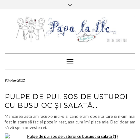
Skip
Toggle
to
header
content
FACEBOOK
TWITTER
PINTEREST
RSS
MAIL
INSTAGRAM
HOME
ABOUT…
CONTACT
Toggle Navigation
9th May 2012
PULPE DE PUI, SOS DE USTUROI
CU BUSUIOC ȘI SALATĂ…
Mâncarea asta am făcut-o într-o zi când eram obosită tare și n-am mai
fost în stare să fac și poze în rest, așa cum îmi place mie. Deci doar am
să vă spun povestea ei.