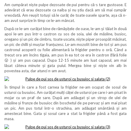
Am cumpărat niște pulpe dezosate de pui pentru că-s tare gustoase. E
adevărat că erau dezosate ca naiba și nu știu dacă am să mai cumpăr
vreodată. Am reușit totuși să le curăț de toate oasele sparte, așa că n-
am avut surprize în timp ce le-am mâncat.
După ce le-am curățat bine de rămășițele de oase, le-am și tăiat în două
apoi le-am pus într-o castron cu sos de soia, ulei de măsline, busioc,
oregano și un pic de cimbru, toate uscate, niște piper proaspăt măcinat,
un pic de chilli și muștar franțuzesc. Le-am mozolit bine de tot și am pus
castronul acoperit cu folie alimentară la frigider pentru o oră. Când a
trecut ora am încins tigaia, am pus în ea tot ce era în castron (fără folie
😛 ) și am pus capacul. Dupa 12-15 minute am luat capacul, am mai
lăsat câteva minute și gata puiul. Mergea bine și niște vin alb în
povestea asta, dar atunci n-am avut.
În timpul în care a fost carnea la frigider ne-am ocupat de sosul de
usturoi cu busuioc. Am curățat mulți căței de usturoi pe care i-am pisat în
mojar cu un praf de sare. După am adăugat și un strop de ulei de
măsline și frunze de busuioc din boschetul de pe pervaz și am mai pisat
un pic. Am pus totul într-o strachina, am adăugat smântână și am
amestecat bine. Gata și sosul care a stat la frigider până a fost gata
masa.