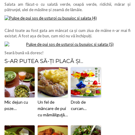
Salata am făcut-o cu salată verde, ceapă verde, ridichii, mărar și
pătrunjel, ulei de măsline și zeamă de lămâie.
Când toate au fost gata am mâncat ca și cum ziua de mâine n-ar mai fi
existat. A fost așa de bun, cum nici nu vă închipuiți.
Seară bună vă doresc!
S-AR PUTEA SĂ-ȚI PLACĂ ȘI...
Mic dejun cu
Un fel de
Drob de
poze…
mâncare de pui
curcan…
cu mămăliguţă…