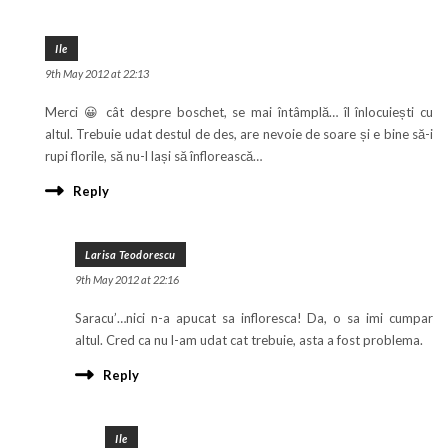
Ile
9th May 2012 at 22:13
Merci 😀 cât despre boschet, se mai întâmplă… îl înlocuiești cu
altul. Trebuie udat destul de des, are nevoie de soare și e bine să-i
rupi florile, să nu-l lași să înflorească…
Reply
Larisa Teodorescu
9th May 2012 at 22:16
Saracu’…nici n-a apucat sa infloresca! Da, o sa imi cumpar
altul. Cred ca nu l-am udat cat trebuie, asta a fost problema.
Reply
Ile