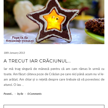
18th January 2013
A TRECUT IAR CRĂCIUNUL…
Iar mă trag singură de mânecă pentru că am cam rămas în urmă cu
toate. Am făcut câteva poze de Crăciun pe care nici până acum nu vi le-
am arătat. Am chiar și o rețetă despre care trebuie să vă povestesc de
atunci. O iau
…
Povesti...
-
by
Ile
-
0 Comments