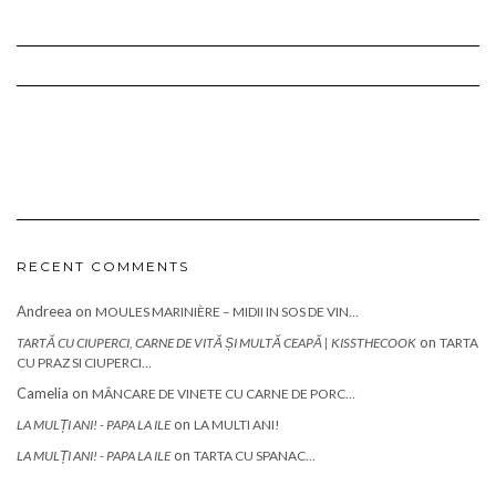
RECENT COMMENTS
Andreea
on
MOULES MARINIÈRE – MIDII IN SOS DE VIN…
on
TARTĂ CU CIUPERCI, CARNE DE VITĂ ȘI MULTĂ CEAPĂ | KISSTHECOOK
TARTA
CU PRAZ SI CIUPERCI…
Camelia
on
MÂNCARE DE VINETE CU CARNE DE PORC…
on
LA MULȚI ANI! - PAPA LA ILE
LA MULTI ANI!
on
LA MULȚI ANI! - PAPA LA ILE
TARTA CU SPANAC…