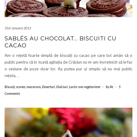
31st January 2013
SABLÉS AU CHOCOLAT… BISCUITI CU
CACAO
Am o rețetă foarte simplă de biscuiți cu cacao pe care tot amân să o
public pentru că în toată agitația de Crăciun nu m-am învretnicit să le fac
o sesiune de poze doar lor. Aș putea pur și simplu să nu mai public
rețeta,
…
Biscuiți, scones, macarons
,
Deserturi
,
Dulciuri
,
Lacto-ovo vegetariene
-
by
Ile
-
5
Comments