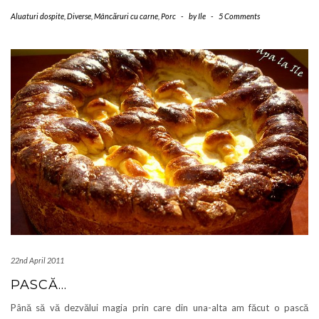
Aluaturi dospite
,
Diverse
,
Mâncăruri cu carne
,
Porc
-
by
Ile
-
5 Comments
22nd April 2011
PASCĂ…
Până să vă dezvălui magia prin care din una-alta am făcut o pască