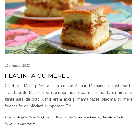
15th August 2012
PLĂCINTĂ CU MERE…
Când am făcut plăcinta asta cu varză murată mama a fost foarte
încântată de blat și m-a rugat să fac neapărat o plăcintă cu mere cu
genul ăsta de blat. Când eram mici și mama făcea plăcintă cu mere
folosea foi de plăcintă cumpărate. Fie
…
Aluaturi dospite
,
Deserturi
,
Dulciuri
,
Dulciuri
,
Lacto-ovo vegetariene
,
Plăcinte și tarte
-
by
Ile
-
5 Comments