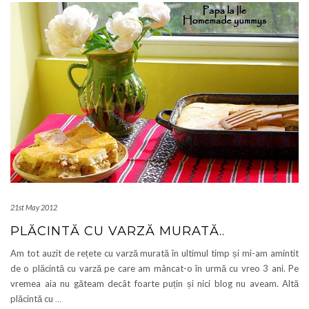
21st May 2012
PLĂCINTĂ CU VARZĂ MURATĂ..
Am tot auzit de rețete cu varză murată în ultimul timp și mi-am amintit
de o plăcintă cu varză pe care am mâncat-o în urmă cu vreo 3 ani. Pe
vremea aia nu găteam decât foarte puțin și nici blog nu aveam. Altă
plăcintă cu
…