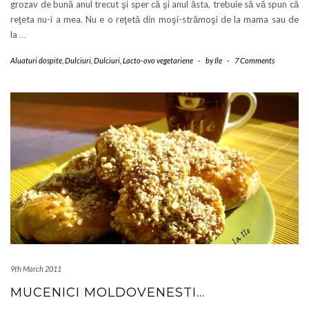
grozav de bună anul trecut şi sper că şi anul ăsta, trebuie să vă spun că
reţeta nu-i a mea. Nu e o reţetă din moşi-strămoşi de la mama sau de
la
…
Aluaturi dospite
,
Dulciuri
,
Dulciuri
,
Lacto-ovo vegetariene
-
by
Ile
-
7 Comments
9th March 2011
MUCENICI MOLDOVENESTI…