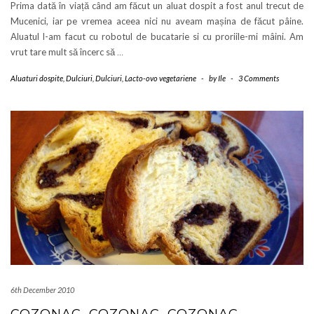
Prima dată în viață când am făcut un aluat dospit a fost anul trecut de
Mucenici, iar pe vremea aceea nici nu aveam mașina de făcut pâine.
Aluatul l-am facut cu robotul de bucatarie si cu proriile-mi mâini. Am
vrut tare mult să încerc să
…
Aluaturi dospite
,
Dulciuri
,
Dulciuri
,
Lacto-ovo vegetariene
-
by
Ile
-
3 Comments
6th December 2010
COZONAC, COZONAC, COZONAC…