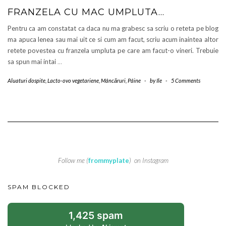
FRANZELA CU MAC UMPLUTA…
Pentru ca am constatat ca daca nu ma grabesc sa scriu o reteta pe blog
ma apuca lenea sau mai uit ce si cum am facut, scriu acum inaintea altor
retete povestea cu franzela umpluta pe care am facut-o vineri. Trebuie
sa spun mai intai
…
Aluaturi dospite
,
Lacto-ovo vegetariene
,
Mâncăruri
,
Pâine
-
by
Ile
-
5 Comments
Follow me (
frommyplate
) on Instagram
SPAM BLOCKED
1,425 spam