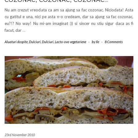
Nu am crezut vreodata ca am sa ajung sa fac cozonac. Niciodata! Asta
cu gatitul e una, nici pe asta n-o credeam, dar sa ajung sa fac cozonac,
eu?!? No way! Nu mi-am imaginat :)) si sincer nu stiu sigur daca as fi
facut, dar
…
Aluaturi dospite
,
Dulciuri
,
Dulciuri
,
Lacto-ovo vegetariene
-
by
Ile
-
8 Comments
23rd November 2010