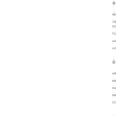
R
A
TA
KI
Ca
LA
LA
R
HR
MI
M
PA
P