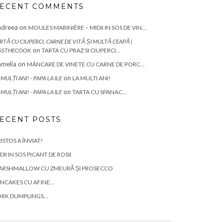
ECENT COMMENTS
ndreea
on
MOULES MARINIÈRE – MIDII IN SOS DE VIN…
RTĂ CU CIUPERCI, CARNE DE VITĂ ȘI MULTĂ CEAPĂ |
on
SSTHECOOK
TARTA CU PRAZ SI CIUPERCI…
melia
on
MÂNCARE DE VINETE CU CARNE DE PORC…
on
 MULȚI ANI! - PAPA LA ILE
LA MULTI ANI!
on
 MULȚI ANI! - PAPA LA ILE
TARTA CU SPANAC…
ECENT POSTS
ISTOS A ÎNVIAT!
DII IN SOS PICANT DE ROSII
ARSHMALLOW CU ZMEURĂ ȘI PROSECCO
NCAKES CU AFINE…
ORK DUMPLINGS…