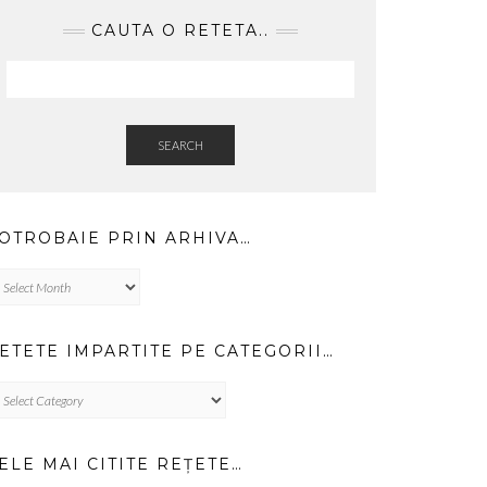
CAUTA O RETETA..
SEARCH
OTROBAIE PRIN ARHIVA…
trobaie
in
hiva…
ETETE IMPARTITE PE CATEGORII…
TETE
PARTITE
TEGORII…
ELE MAI CITITE REȚETE…