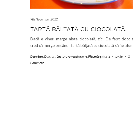
9th November 2012
TARTĂ BĂLȚATĂ CU CIOCOLATĂ…
Dacă e vineri merge niște ciocolată, zic! De fapt ciocol
cred că merge oricând. Tartă bălțată cu ciocolată să fie atun
Deserturi
,
Dulciuri
,
Lacto-ovo vegetariene
,
Plăcinte și tarte
-
by
Ile
-
1
Comment