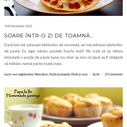
15th November 2012
SOARE ÎNTR-O ZI DE TOAMNĂ…
Dacă luni mă adresam iubitorilor de ciocolată, azi mă adresez iubitorilor
de paste. Eu sigur iubesc pastele foarte mult! Nu cred că aș refuza
niciodată o porție de paste bune, ba chiar aș zice că dacă aș fi obligată
să mănânc numai paste toată viața
…
Lacto-ovo vegetariene
,
Mâncăruri
,
Paste proaspete
,
Paste și orez
-
by
Ile
-
15 Comments