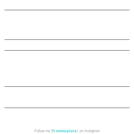
Follow me (
frommyplate
) on Instagram