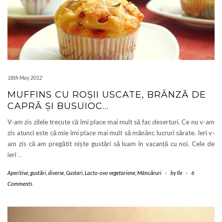
18th May 2012
MUFFINS CU ROȘII USCATE, BRÂNZĂ DE
CAPRĂ ȘI BUSUIOC…
V-am zis zilele trecute că îmi place mai mult să fac deserturi. Ce nu v-am
zis atunci este că mie îmi place mai mult să mănânc lucruri sărate. Ieri v-
am zis că am pregătit niște gustări să luam în vacanță cu noi. Cele de
ieri
…
Aperitive, gustări, diverse
,
Gustari
,
Lacto-ovo vegetariene
,
Mâncăruri
-
by
Ile
-
6
Comments