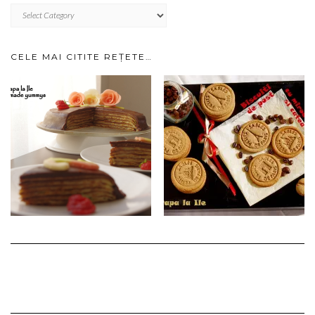
RETETE
IMPARTITE
PE
CATEGORII…
CELE MAI CITITE REȚETE…