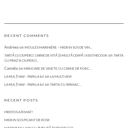
RECENT COMMENTS
Andreea
on
MOULES MARINIÈRE – MIDII IN SOS DE VIN…
on
TARTĂ CU CIUPERCI, CARNE DE VITĂ ȘI MULTĂ CEAPĂ | KISSTHECOOK
TARTA
CU PRAZ SI CIUPERCI…
Camelia
on
MÂNCARE DE VINETE CU CARNE DE PORC…
on
LA MULȚI ANI! - PAPA LA ILE
LA MULTI ANI!
on
LA MULȚI ANI! - PAPA LA ILE
TARTA CU SPANAC…
RECENT POSTS
HRISTOS A ÎNVIAT!
MIDII IN SOS PICANT DE ROSII
MARSHMALLOW CU ZMEURĂ ȘI PROSECCO