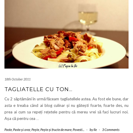
18th October 2011
TAGLIATELLE CU TON…
Cu 2 săptămâni în urmă făceam tagliatellele astea. Au fost ele bune, dar
asta e treaba când ai blog culinar și nu gătești foarte, foarte des, nu
prea ai cum sa repeți rețetele pentru că mereu vrei să faci lucruri noi.
Așa că pentru cea
…
Paste
,
Paste și orez
,
Pește
,
Pește și fructe de mare
,
Povesti...
-
by
Ile
-
3 Comments