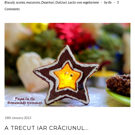
Biscuiți, scones, macarons
,
Deserturi
,
Dulciuri
,
Lacto-ovo vegetariene
-
by
Ile
-
5
Comments
18th January 2013
A TRECUT IAR CRĂCIUNUL…