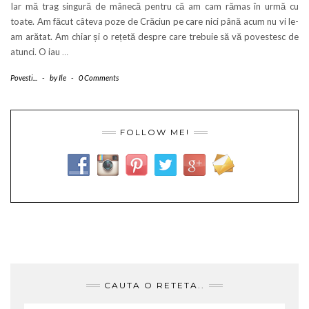
Iar mă trag singură de mânecă pentru că am cam rămas în urmă cu
toate. Am făcut câteva poze de Crăciun pe care nici până acum nu vi le-
am arătat. Am chiar și o rețetă despre care trebuie să vă povestesc de
atunci. O iau
…
Povesti...
-
by
Ile
-
0 Comments
FOLLOW ME!
CAUTA O RETETA..