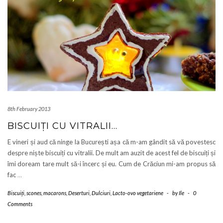
8th February 2013
BISCUIȚI CU VITRALII…
E vineri și aud că ninge la București așa că m-am gândit să vă povestesc
despre niște biscuiți cu vitralii. De mult am auzit de acest fel de biscuiți și
îmi doream tare mult să-i încerc și eu. Cum de Crăciun mi-am propus să
fac
…
Biscuiți, scones, macarons
,
Deserturi
,
Dulciuri
,
Lacto-ovo vegetariene
-
by
Ile
-
0
Comments