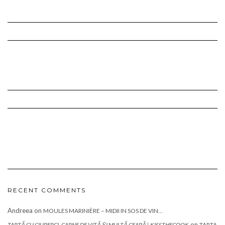
RECENT COMMENTS
Andreea
on
MOULES MARINIÈRE – MIDII IN SOS DE VIN…
on
TARTĂ CU CIUPERCI, CARNE DE VITĂ ȘI MULTĂ CEAPĂ | KISSTHECOOK
TARTA