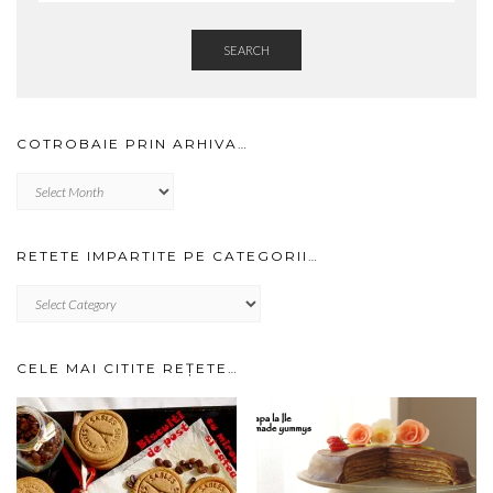
SEARCH
COTROBAIE PRIN ARHIVA…
Cotrobaie
prin
arhiva…
RETETE IMPARTITE PE CATEGORII…
RETETE
IMPARTITE
PE
CATEGORII…
CELE MAI CITITE REȚETE…