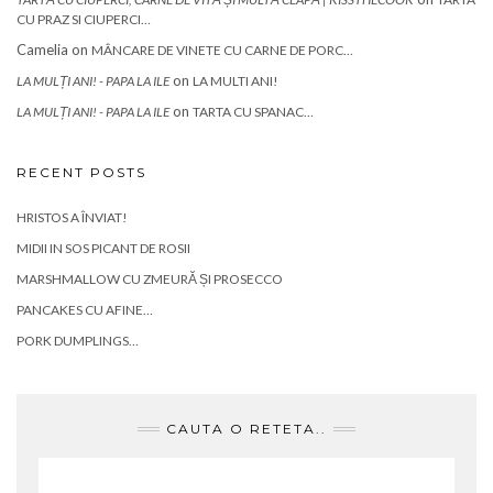
CU PRAZ SI CIUPERCI…
Camelia
on
MÂNCARE DE VINETE CU CARNE DE PORC…
on
LA MULȚI ANI! - PAPA LA ILE
LA MULTI ANI!
on
LA MULȚI ANI! - PAPA LA ILE
TARTA CU SPANAC…
RECENT POSTS
HRISTOS A ÎNVIAT!
MIDII IN SOS PICANT DE ROSII
MARSHMALLOW CU ZMEURĂ ȘI PROSECCO
PANCAKES CU AFINE…
PORK DUMPLINGS…
CAUTA O RETETA..