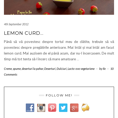
4th September 2012
LEMON CURD…
Până să vă povestesc despre tortul meu de clătite, trebuie să vă
povestesc despre pregătirile anterioare. Mai întâi și mai întâi am facut
lemon curd. Mai auzisem de el până acum, dar nu-l încercasem. De mult
timp mă tot tenta să-l încerc că mare amatoare
…
Creme, spume, deserturi la pahar
,
Deserturi
,
Dulciuri
,
Lacto-ovo vegetariene
-
by
Ile
-
10
Comments
FOLLOW ME!