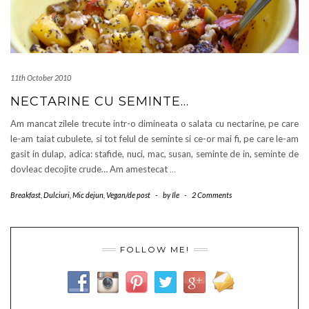
11th October 2010
NECTARINE CU SEMINTE…
Am mancat zilele trecute intr-o dimineata o salata cu nectarine, pe care
le-am taiat cubulete, si tot felul de seminte si ce-or mai fi, pe care le-am
gasit in dulap, adica: stafide, nuci, mac, susan, seminte de in, seminte de
dovleac decojite crude… Am amestecat
…
Breakfast
,
Dulciuri
,
Mic dejun
,
Vegan/de post
-
by
Ile
-
2 Comments
FOLLOW ME!