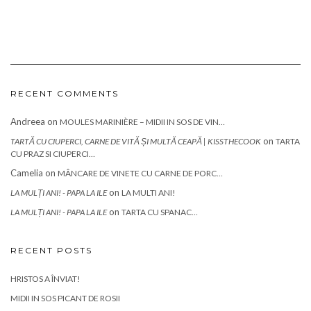
RECENT COMMENTS
Andreea
on
MOULES MARINIÈRE – MIDII IN SOS DE VIN…
on
TARTĂ CU CIUPERCI, CARNE DE VITĂ ȘI MULTĂ CEAPĂ | KISSTHECOOK
TARTA
CU PRAZ SI CIUPERCI…
Camelia
on
MÂNCARE DE VINETE CU CARNE DE PORC…
on
LA MULȚI ANI! - PAPA LA ILE
LA MULTI ANI!
on
LA MULȚI ANI! - PAPA LA ILE
TARTA CU SPANAC…
RECENT POSTS
HRISTOS A ÎNVIAT!
MIDII IN SOS PICANT DE ROSII