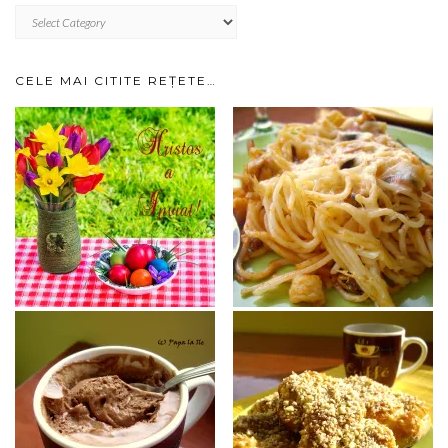
RETETE
IMPARTITE
PE
CATEGORII…
CELE MAI CITITE REȚETE…