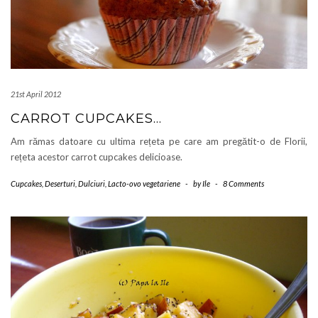
21st April 2012
CARROT CUPCAKES…
Am rămas datoare cu ultima rețeta pe care am pregătit-o de Florii,
rețeta acestor carrot cupcakes delicioase.
Cupcakes
,
Deserturi
,
Dulciuri
,
Lacto-ovo vegetariene
-
by
Ile
-
8 Comments