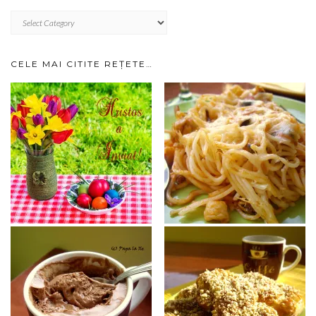
RETETE
IMPARTITE
PE
CATEGORII…
CELE MAI CITITE REȚETE…