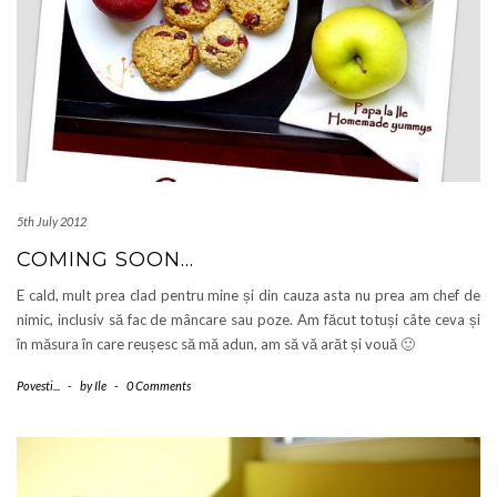
5th July 2012
COMING SOON…
E cald, mult prea clad pentru mine și din cauza asta nu prea am chef de
nimic, inclusiv să fac de mâncare sau poze. Am făcut totuși câte ceva și
în măsura în care reușesc să mă adun, am să vă arăt și vouă 🙂
Povesti...
-
by
Ile
-
0 Comments