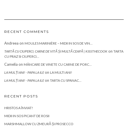
RECENT COMMENTS
Andreea
on
MOULES MARINIÈRE – MIDII IN SOS DE VIN…
on
TARTĂ CU CIUPERCI, CARNE DE VITĂ ȘI MULTĂ CEAPĂ | KISSTHECOOK
TARTA
CU PRAZ SI CIUPERCI…
Camelia
on
MÂNCARE DE VINETE CU CARNE DE PORC…
on
LA MULȚI ANI! - PAPA LA ILE
LA MULTI ANI!
on
LA MULȚI ANI! - PAPA LA ILE
TARTA CU SPANAC…
RECENT POSTS
HRISTOS A ÎNVIAT!
MIDII IN SOS PICANT DE ROSII
MARSHMALLOW CU ZMEURĂ ȘI PROSECCO