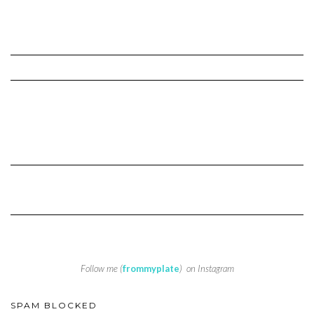
Follow me (
frommyplate
) on Instagram
SPAM BLOCKED