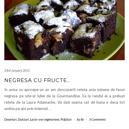
23rd January 2011
NEGRESA CU FRUCTE…
In urma cu aproape un an am descoperit reteta asta minune de facut
negresa pe site-ul Iuliei de la Gourmandine. Ea la randul ei a preluat
reteta de la Laura Adamache. Va dati seama cat de buna e daca tot
umbla pe aici prin internet
…
Deserturi
,
Dulciuri
,
Lacto-ovo vegetariene
,
Prăjituri
-
by
Ile
-
5 Comments