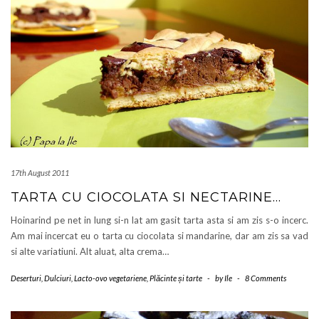
17th August 2011
TARTA CU CIOCOLATA SI NECTARINE…
Hoinarind pe net in lung si-n lat am gasit tarta asta si am zis s-o incerc.
Am mai incercat eu o tarta cu ciocolata si mandarine, dar am zis sa vad
si alte variatiuni. Alt aluat, alta crema…
Deserturi
,
Dulciuri
,
Lacto-ovo vegetariene
,
Plăcinte și tarte
-
by
Ile
-
8 Comments