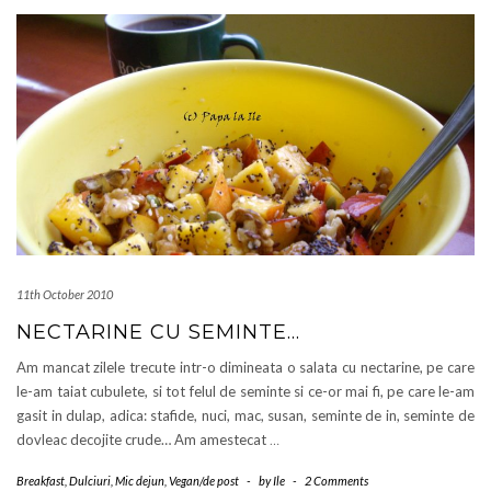
11th October 2010
NECTARINE CU SEMINTE…
Am mancat zilele trecute intr-o dimineata o salata cu nectarine, pe care
le-am taiat cubulete, si tot felul de seminte si ce-or mai fi, pe care le-am
gasit in dulap, adica: stafide, nuci, mac, susan, seminte de in, seminte de
dovleac decojite crude… Am amestecat
…
Breakfast
,
Dulciuri
,
Mic dejun
,
Vegan/de post
-
by
Ile
-
2 Comments