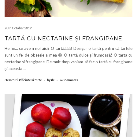
28th October 2012
TARTĂ CU NECTARINE ȘI FRANGIPANE…
He he… ce avem noi aici? O tartăăăă! Desigur o tartă pentru că tartele
sunt un fel de obsesie a mea 😀 O tartă dulce și frumoasă! O tarta cu
nectarine si frangipane. De mult timp vroiam să fac o tartă cu frangipane
și aceasta
…
Deserturi
,
Plăcinte și tarte
-
by
Ile
-
6 Comments