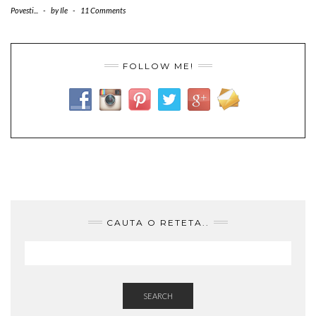
Povesti...
-
by
Ile
-
11 Comments
FOLLOW ME!
CAUTA O RETETA..
SEARCH