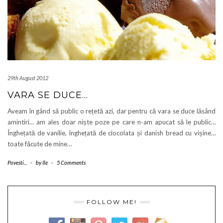
29th August 2012
VARA SE DUCE…
Aveam în gând să public o rețetă azi, dar pentru că vara se duce lăsând
amintiri… am ales doar niște poze pe care n-am apucat să le public…
Înghețată de vanilie, înghețată de ciocolata și danish bread cu vișine…
toate făcute de mine…
Povesti...
-
by
Ile
-
5 Comments
FOLLOW ME!