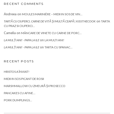
RECENT COMMENTS
Andreea
on
MOULES MARINIÈRE – MIDII IN SOS DE VIN…
on
TARTĂ CU CIUPERCI, CARNE DE VITĂ ȘI MULTĂ CEAPĂ | KISSTHECOOK
TARTA
CU PRAZ SI CIUPERCI…
Camelia
on
MÂNCARE DE VINETE CU CARNE DE PORC…
on
LA MULȚI ANI! - PAPA LA ILE
LA MULTI ANI!
on
LA MULȚI ANI! - PAPA LA ILE
TARTA CU SPANAC…
RECENT POSTS
HRISTOS A ÎNVIAT!
MIDII IN SOS PICANT DE ROSII
MARSHMALLOW CU ZMEURĂ ȘI PROSECCO
PANCAKES CU AFINE…
PORK DUMPLINGS…