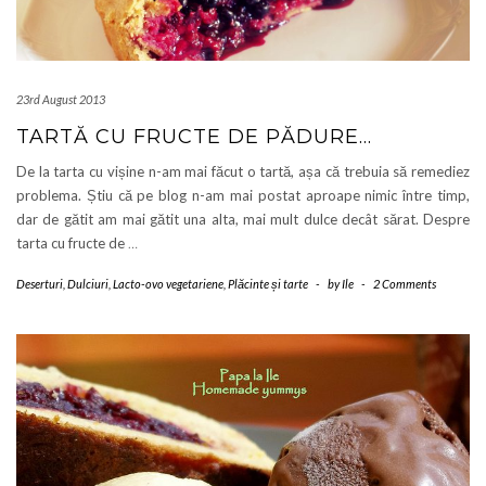
23rd August 2013
TARTĂ CU FRUCTE DE PĂDURE…
De la tarta cu vișine n-am mai făcut o tartă, așa că trebuia să remediez
problema. Știu că pe blog n-am mai postat aproape nimic între timp,
dar de gătit am mai gătit una alta, mai mult dulce decât sărat. Despre
tarta cu fructe de
…
Deserturi
,
Dulciuri
,
Lacto-ovo vegetariene
,
Plăcinte și tarte
-
by
Ile
-
2 Comments