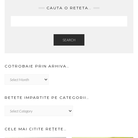
CAUTA O RETETA..
SEARCH
COTROBAIE PRIN ARHIVA…
Cotrobaie
prin
arhiva…
RETETE IMPARTITE PE CATEGORII…
RETETE
IMPARTITE
PE
CATEGORII…
CELE MAI CITITE REȚETE…