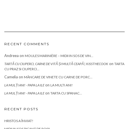
RECENT COMMENTS
Andreea
on
MOULES MARINIÈRE – MIDII IN SOS DE VIN…
on
TARTĂ CU CIUPERCI, CARNE DE VITĂ ȘI MULTĂ CEAPĂ | KISSTHECOOK
TARTA
CU PRAZ SI CIUPERCI…
Camelia
on
MÂNCARE DE VINETE CU CARNE DE PORC…
on
LA MULȚI ANI! - PAPA LA ILE
LA MULTI ANI!
on
LA MULȚI ANI! - PAPA LA ILE
TARTA CU SPANAC…
RECENT POSTS
HRISTOS A ÎNVIAT!
MIDII IN SOS PICANT DE ROSII