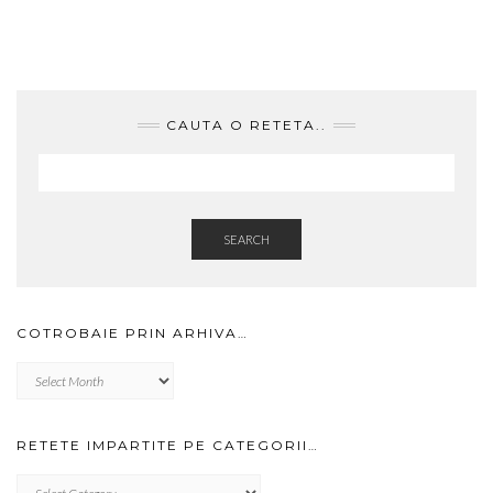
CAUTA O RETETA..
SEARCH
COTROBAIE PRIN ARHIVA…
Cotrobaie
prin
arhiva…
RETETE IMPARTITE PE CATEGORII…
RETETE