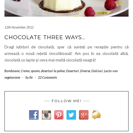
12th November 2012
CHOCOLATE THREE WAYS…
Dragi iubitori de ciocolată, sper că sunteți pe recepție pentru că
urmează o nouă rețetă ciocolătoasă! Am pus în ea ciocolată albă,
ciocolată cu lapte și ceva mai multă ciocolată neagră!
Bomboane
,
Creme, spume, deserturi la pahar
,
Deserturi
,
Diverse
,
Dulciuri
,
Lacto-ovo
vegetariene
-
by
Ile
-
22 Comments
FOLLOW ME!