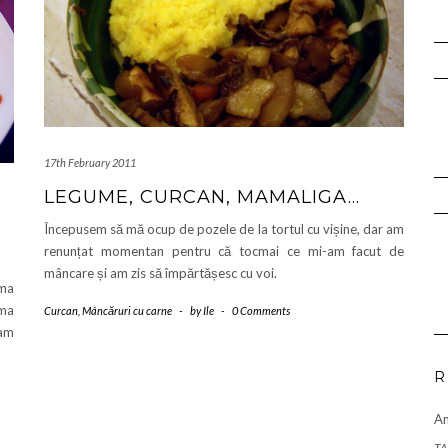
17th February 2011
LEGUME, CURCAN, MAMALIGA…
Începusem să mă ocup de pozele de la tortul cu vișine, dar am
renunțat momentan pentru că tocmai ce mi-am facut de
mâncare și am zis să împărtășesc cu voi.
 ma
ima
Curcan
,
Mâncăruri cu carne
-
by
Ile
-
0 Comments
-am
R
A
TA