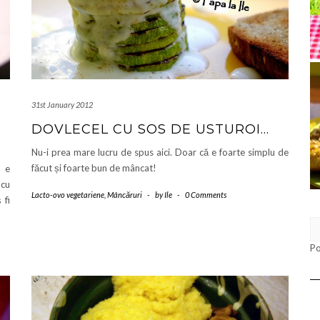
31st January 2012
DOVLECEL CU SOS DE USTUROI…
Nu-i prea mare lucru de spus aici. Doar că e foarte simplu de
făcut și foarte bun de mâncat!
a e
 cu
Lacto-ovo vegetariene
,
Mâncăruri
-
by
Ile
-
0 Comments
 fi
P