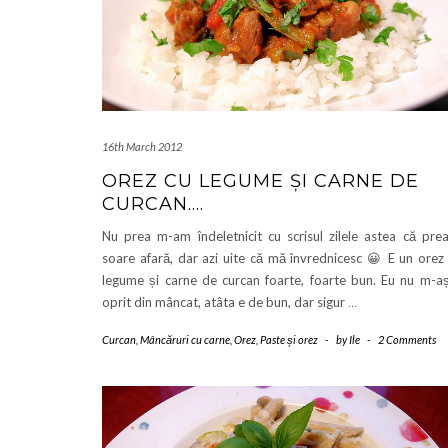
16th March 2012
OREZ CU LEGUME ȘI CARNE DE
CURCAN….
Nu prea m-am îndeletnicit cu scrisul zilele astea că pre
soare afară, dar azi uite că mă învrednicesc 😀 E un orez
legume și carne de curcan foarte, foarte bun. Eu nu m-aș
oprit din mâncat, atâta e de bun, dar sigur
…
Curcan
,
Mâncăruri cu carne
,
Orez
,
Paste și orez
-
by
Ile
-
2 Comments