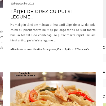
13th September 2012
TĂIȚEI DE OREZ CU PUI ȘI
LEGUME…
Nu mai știu când am mâncat prima dată tăiței de orez, dar știu
că mi-au plăcut foarte mult. Și pe lângă faptul că sunt foarte
 de
buni în tot felul de combinații se și fac foarte rapid. Ieri am
 am
făcut unii cu pui și niște legume
…
e o
 de
C
Mâncăruri cu carne
,
Noodles
,
Paste și orez
,
Pui
-
by
Ile
-
2 Comments
Co
pr
ar
R
RE
IM
PE
CA
C