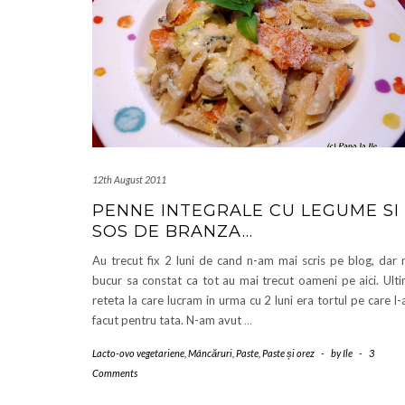
12th August 2011
PENNE INTEGRALE CU LEGUME SI
SOS DE BRANZA…
Au trecut fix 2 luni de cand n-am mai scris pe blog, dar
bucur sa constat ca tot au mai trecut oameni pe aici. Ult
reteta la care lucram in urma cu 2 luni era tortul pe care l
facut pentru tata. N-am avut
…
Lacto-ovo vegetariene
,
Mâncăruri
,
Paste
,
Paste și orez
-
by
Ile
-
3
Comments