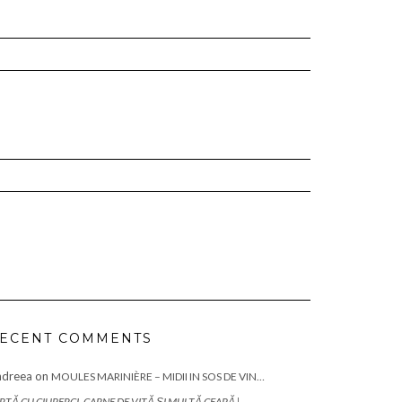
ECENT COMMENTS
ndreea
on
MOULES MARINIÈRE – MIDII IN SOS DE VIN…
RTĂ CU CIUPERCI, CARNE DE VITĂ ȘI MULTĂ CEAPĂ |