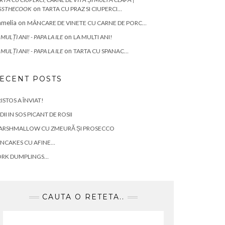
on
SSTHECOOK
TARTA CU PRAZ SI CIUPERCI…
melia
on
MÂNCARE DE VINETE CU CARNE DE PORC…
on
 MULȚI ANI! - PAPA LA ILE
LA MULTI ANI!
on
 MULȚI ANI! - PAPA LA ILE
TARTA CU SPANAC…
ECENT POSTS
ISTOS A ÎNVIAT!
DII IN SOS PICANT DE ROSII
ARSHMALLOW CU ZMEURĂ ȘI PROSECCO
NCAKES CU AFINE…
ORK DUMPLINGS…
CAUTA O RETETA..