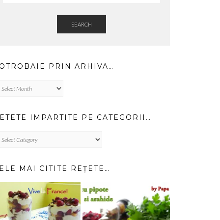
SEARCH
OTROBAIE PRIN ARHIVA…
trobaie
in
hiva…
ETETE IMPARTITE PE CATEGORII…
TETE
PARTITE
TEGORII…
ELE MAI CITITE REȚETE…