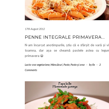
17th August 2012
PENNE INTEGRALE PRIMAVERA…
N-am încurcat anotimpurile, știu că e sfârșit de vară și v
toamna, dar așa se cheamă pastele astea cu legum
primavera 😀
Lacto-ovo vegetariene
,
Mâncăruri
,
Paste
,
Paste și orez
-
by
Ile
-
2
Comments