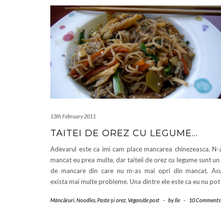
13th February 2011
TAITEI DE OREZ CU LEGUME…
Adevarul este ca imi cam place mancarea chinezeasca. N
mancat eu prea multe, dar taiteii de orez cu legume sunt un 
de mancare din care nu m-as mai opri din mancat. A
exista mai multe probleme. Una dintre ele este ca eu nu po
Mâncăruri
,
Noodles
,
Paste și orez
,
Vegan/de post
-
by
Ile
-
10 Comments