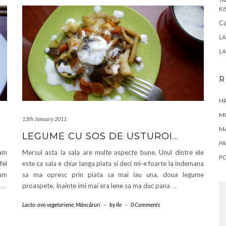
KI
Ca
LA
LA
R
HR
MI
13th January 2011
M
LEGUME CU SOS DE USTUROI…
PA
-am
Mersul asta la sala are multe aspecte bune. Unul dintre ele
P
fel
este ca sala e chiar langa piata si deci mi-e foarte la indemana
cum
sa ma opresc prin piata sa mai iau una, doua legume
t
…
proaspete. Inainte imi mai era lene sa ma duc pana
…
Lacto-ovo vegetariene
,
Mâncăruri
-
by
Ile
-
0 Comments