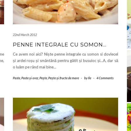
22nd March 2012
PENNE INTEGRALE CU SOMON…
ine
Ce avem noi aici? Niște penne integrale cu somon si dovlecel
e,
și ardei roșu și smântână pentru gătit și busuioc și…A, dar să
o luăm pe rând mai bine…
Paste
,
Paste și orez
,
Pește
,
Pește și fructe de mare
-
by
Ile
-
4 Comments