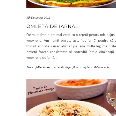
5th December 2012
OMLETĂ DE IARNĂ…
De mult timp n-am mai venit cu o rețetă pentru mic dejun
week-end. Am numit omleta asta ”de iarnă” pentru că
folosit și niște kaiser afumat pe lână multe legume. Est
omletă foarte consistentă și potrivită într-o dimineață
week-end de iarnă,
…
Brunch
,
Mâncăruri cu carne
,
Mic dejun
,
Porc
-
by
Ile
-
8 Comments