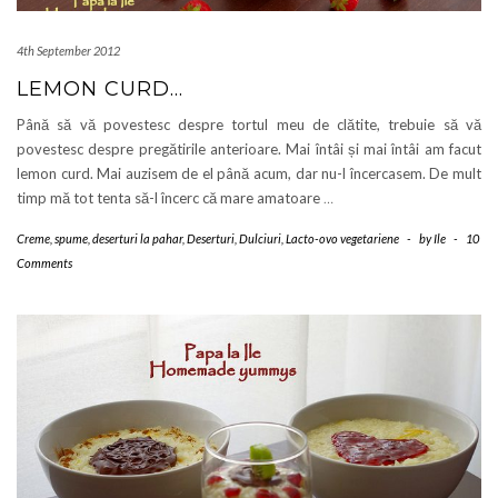
4th September 2012
LEMON CURD…
Până să vă povestesc despre tortul meu de clătite, trebuie să vă
povestesc despre pregătirile anterioare. Mai întâi și mai întâi am facut
lemon curd. Mai auzisem de el până acum, dar nu-l încercasem. De mult
timp mă tot tenta să-l încerc că mare amatoare
…
Creme, spume, deserturi la pahar
,
Deserturi
,
Dulciuri
,
Lacto-ovo vegetariene
-
by
Ile
-
10
Comments