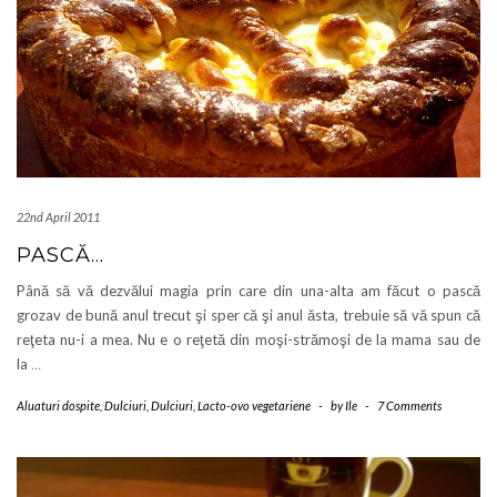
22nd April 2011
PASCĂ…
Până să vă dezvălui magia prin care din una-alta am făcut o pască
grozav de bună anul trecut şi sper că şi anul ăsta, trebuie să vă spun că
reţeta nu-i a mea. Nu e o reţetă din moşi-strămoşi de la mama sau de
la
…
Aluaturi dospite
,
Dulciuri
,
Dulciuri
,
Lacto-ovo vegetariene
-
by
Ile
-
7 Comments