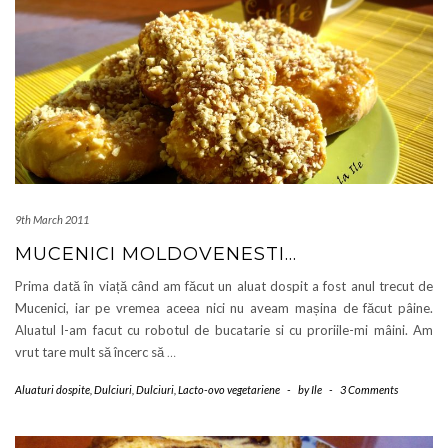
9th March 2011
MUCENICI MOLDOVENESTI…
Prima dată în viață când am făcut un aluat dospit a fost anul trecut de
Mucenici, iar pe vremea aceea nici nu aveam mașina de făcut pâine.
Aluatul l-am facut cu robotul de bucatarie si cu proriile-mi mâini. Am
vrut tare mult să încerc să
…
Aluaturi dospite
,
Dulciuri
,
Dulciuri
,
Lacto-ovo vegetariene
-
by
Ile
-
3 Comments