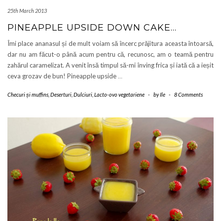
25th March 2013
PINEAPPLE UPSIDE DOWN CAKE…
Îmi place ananasul și de mult voiam să încerc prăjitura aceasta întoarsă,
dar nu am făcut-o până acum pentru că, recunosc, am o teamă pentru
zahărul caramelizat. A venit însă timpul să-mi înving frica și iată că a ieșit
ceva grozav de bun! Pineapple upside
…
Checuri și muffins
,
Deserturi
,
Dulciuri
,
Lacto-ovo vegetariene
-
by
Ile
-
8 Comments