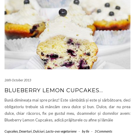
26th October 2013
BLUEBERRY LEMON CUPCAKES…
Bună dimineața mai spre prânz! Este sâmbătă și este și sărbătoare, deci
obligatoriu trebuie să mâncăm ceva dulce și bun. Dulce, dar nu prea
dulce, chiar răcoros, fix pe gustul meu, doamnelor și domnilor avem:
Blueberry Lemon Cupcakes, adică prăjiturele cu afine și lămâie
Cupcakes
,
Deserturi
,
Dulciuri
,
Lacto-ovo vegetariene
-
by
Ile
-
3 Comments