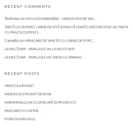
RECENT COMMENTS
Andreea
on
MOULES MARINIÈRE – MIDII IN SOS DE VIN…
on
TARTĂ CU CIUPERCI, CARNE DE VITĂ ȘI MULTĂ CEAPĂ | KISSTHECOOK
TARTA
CU PRAZ SI CIUPERCI…
Camelia
on
MÂNCARE DE VINETE CU CARNE DE PORC…
on
LA MULȚI ANI! - PAPA LA ILE
LA MULTI ANI!
on
LA MULȚI ANI! - PAPA LA ILE
TARTA CU SPANAC…
RECENT POSTS
HRISTOS A ÎNVIAT!
MIDII IN SOS PICANT DE ROSII
MARSHMALLOW CU ZMEURĂ ȘI PROSECCO
PANCAKES CU AFINE…
PORK DUMPLINGS…