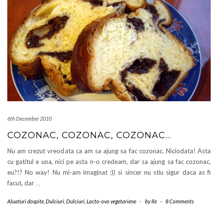
6th December 2010
COZONAC, COZONAC, COZONAC…
Nu am crezut vreodata ca am sa ajung sa fac cozonac. Niciodata! Asta
cu gatitul e una, nici pe asta n-o credeam, dar sa ajung sa fac cozonac,
eu?!? No way! Nu mi-am imaginat :)) si sincer nu stiu sigur daca as fi
facut, dar
…
Aluaturi dospite
,
Dulciuri
,
Dulciuri
,
Lacto-ovo vegetariene
-
by
Ile
-
8 Comments