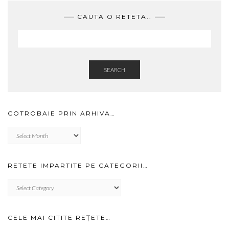
CAUTA O RETETA..
SEARCH
COTROBAIE PRIN ARHIVA…
Cotrobaie
prin
arhiva…
RETETE IMPARTITE PE CATEGORII…
RETETE
IMPARTITE
PE
CATEGORII…
CELE MAI CITITE REȚETE…