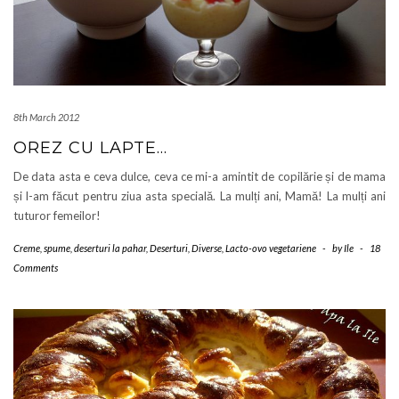
8th March 2012
OREZ CU LAPTE…
De data asta e ceva dulce, ceva ce mi-a amintit de copilărie și de mama
și l-am făcut pentru ziua asta specială. La mulți ani, Mamă! La mulți ani
tuturor femeilor!
Creme, spume, deserturi la pahar
,
Deserturi
,
Diverse
,
Lacto-ovo vegetariene
-
by
Ile
-
18
Comments