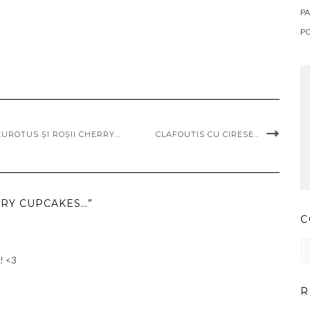
PA
P
EUROTUS ȘI ROȘII CHERRY…
CLAFOUTIS CU CIRESE…
RY CUPCAKES…”
C
Co
pr
!! <3
ar
R