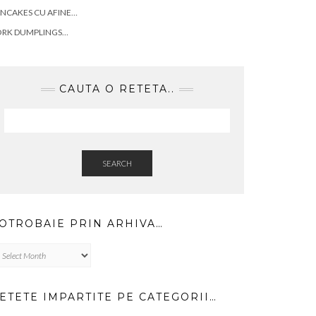
NCAKES CU AFINE…
ORK DUMPLINGS…
CAUTA O RETETA..
SEARCH
OTROBAIE PRIN ARHIVA…
trobaie
in
hiva…
ETETE IMPARTITE PE CATEGORII…