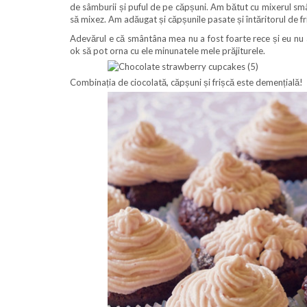
de sâmburii și puful de pe căpșuni. Am bătut cu mixerul sm
să mixez. Am adăugat și căpșunile pasate și întăritorul de fr
Adevărul e că smântâna mea nu a fost foarte rece și eu nu a
ok să pot orna cu ele minunatele mele prăjiturele.
Combinația de ciocolată, căpșuni și frișcă este demențială!