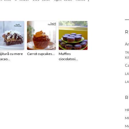
R
A
TA
ăjitură cu mere
Carrot cupcakes…
Muffins
KI
 cacao…
ciocolatosi…
Ca
LA
LA
R
HR
MI
M