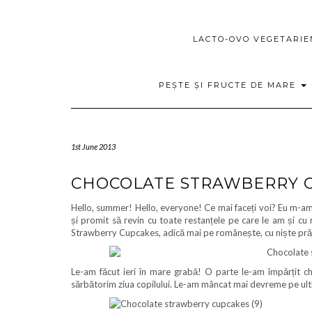
LACTO-OVO VEGETARI
PEȘTE ȘI FRUCTE DE MARE
1st June 2013
CHOCOLATE STRAWBERRY 
Hello, summer! Hello, everyone! Ce mai faceți voi? Eu m-am î
și promit să revin cu toate restanțele pe care le am și cu 
Strawberry Cupcakes, adică mai pe românește, cu niște prăji
Le-am făcut ieri în mare grabă! O parte le-am împărțit chi
sărbătorim ziua copilului. Le-am mâncat mai devreme pe ulti