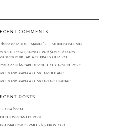
ECENT COMMENTS
ndreea
on
MOULES MARINIÈRE – MIDII IN SOS DE VIN…
RTĂ CU CIUPERCI, CARNE DE VITĂ ȘI MULTĂ CEAPĂ |
on
SSTHECOOK
TARTA CU PRAZ SI CIUPERCI…
melia
on
MÂNCARE DE VINETE CU CARNE DE PORC…
on
 MULȚI ANI! - PAPA LA ILE
LA MULTI ANI!
on
 MULȚI ANI! - PAPA LA ILE
TARTA CU SPANAC…
ECENT POSTS
ISTOS A ÎNVIAT!
DII IN SOS PICANT DE ROSII
ARSHMALLOW CU ZMEURĂ ȘI PROSECCO