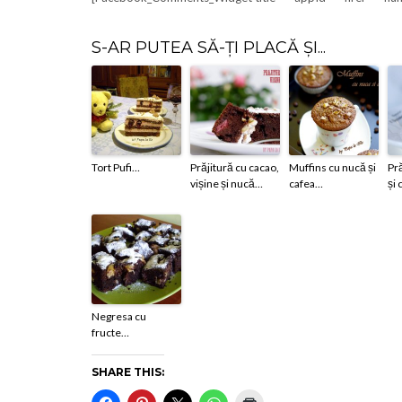
S-AR PUTEA SĂ-ȚI PLACĂ ȘI...
Tort Pufi…
Prăjitură cu cacao,
Muffins cu nucă și
Pr
vișine și nucă…
cafea…
și
Negresa cu
fructe…
SHARE THIS: