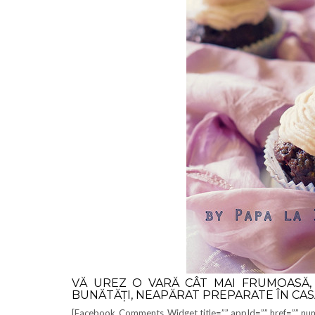
VĂ UREZ O VARĂ CÂT MAI FRUMOASĂ,
BUNĂTĂȚI, NEAPĂRAT PREPARATE ÎN CASĂ
[Facebook_Comments_Widget title=”” appId=”” href=”” num