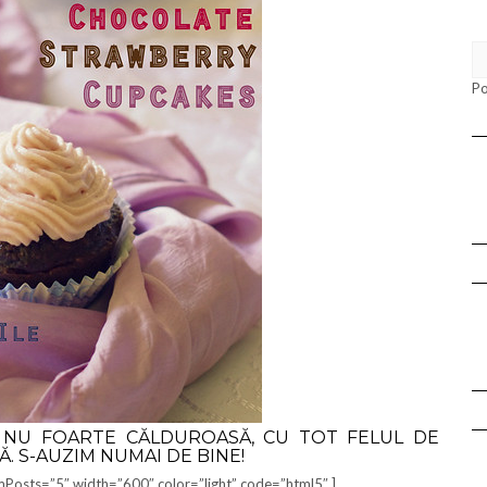
P
 NU FOARTE CĂLDUROASĂ, CU TOT FELUL DE
. S-AUZIM NUMAI DE BINE!
Posts=”5″ width=”600″ color=”light” code=”html5″ ]