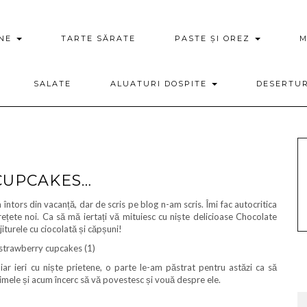
ENE
TARTE SĂRATE
PASTE ȘI OREZ
M
SALATE
ALUATURI DOSPITE
DESERTU
CUPCAKES…
ntors din vacanță, dar de scris pe blog n-am scris. Îmi fac autocritica
rețete noi. Ca să mă iertați vă mituiesc cu niște delicioase Chocolate
turele cu ciocolată și căpșuni!
ar ieri cu niște prietene, o parte le-am păstrat pentru astăzi ca să
mele și acum încerc să vă povestesc și vouă despre ele.