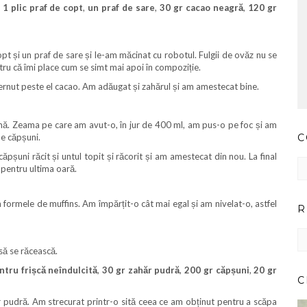
,
1 plic praf de copt
,
un praf de sare
,
30 gr cacao neagră
,
120 gr
pt și un praf de sare și le-am măcinat cu robotul. Fulgii de ovăz nu se
tru că îmi place cum se simt mai apoi în compoziție.
ernut peste el cacao. Am adăugat și zahărul și am amestecat bine.
mă. Zeama pe care am avut-o, în jur de 400 ml, am pus-o pe foc și am
de căpșuni.
C
pșuni răcit și untul topit și răcorit și am amestecat din nou. La final
Co
 pentru ultima oară.
pr
ar
 formele de muffins. Am împărțit-o cât mai egal și am nivelat-o, astfel
R
RE
IM
să se răcească.
PE
CA
tru frișcă neîndulcită
,
30 gr zahăr pudră
,
200 gr căpșuni
,
20 gr
C
 pudră. Am strecurat printr-o sită ceea ce am obținut pentru a scăpa