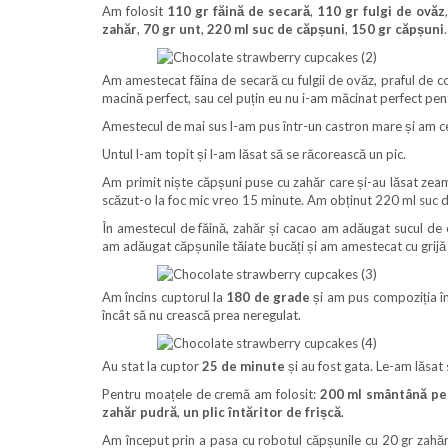
Am folosit
110 gr făină de secară
,
110 gr fulgi de ovăz
zahăr
,
70 gr unt
,
220 ml suc de căpșuni
,
150 gr căpșuni
.
Am amestecat făina de secară cu fulgii de ovăz, praful de co
macină perfect, sau cel puțin eu nu i-am măcinat perfect pen
Amestecul de mai sus l-am pus într-un castron mare și am c
Untul l-am topit și l-am lăsat să se răcorească un pic.
Am primit niște căpșuni puse cu zahăr care și-au lăsat zea
scăzut-o la foc mic vreo 15 minute. Am obținut 220 ml suc 
În amestecul de făină, zahăr și cacao am adăugat sucul de că
am adăugat căpșunile tăiate bucăți și am amestecat cu grijă
Am încins cuptorul la
180 de grade
și am pus compoziția în
încât să nu crească prea neregulat.
Au stat la cuptor
25 de minute
și au fost gata. Le-am lăsat 
Pentru moațele de cremă am folosit:
200 ml smântână pen
zahăr pudră
,
un plic întăritor de frișcă
.
Am început prin a pasa cu robotul căpșunile cu 20 gr zahăr