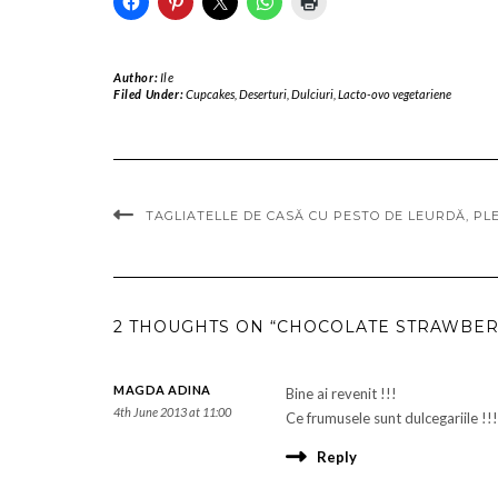
Author:
Ile
Filed Under:
Cupcakes
,
Deserturi
,
Dulciuri
,
Lacto-ovo vegetariene
TAGLIATELLE DE CASĂ CU PESTO DE LEURDĂ, PL
2 THOUGHTS ON “CHOCOLATE STRAWBER
MAGDA ADINA
Bine ai revenit !!!
4th June 2013 at 11:00
Ce frumusele sunt dulcegariile !!
Reply