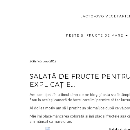
LACTO-OVO VEGETARI
PEȘTE ȘI FRUCTE DE MARE
20th February 2012
SALATĂ DE FRUCTE PENTRU
EXPLICAȚIE…
Am cam lipsit în ultimul timp de pe blog și asta s-a întâmp
Stau în aceiași cameră de hotel care îmi permite să fac lucru
Al doilea motiv am să-l prezint un pic mai jos după ce vă po
Mie îmi place mâncarea colorată și îmi plac și fructele așa că 
am mâncat cu mare drag.