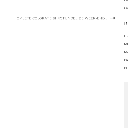
LA
OMLETE COLORATE ȘI ROTUNDE… DE WEEK-END…
R
HR
MI
M
PA
P