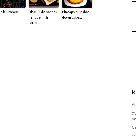
e la France!
Biscuiți de post cu
Pineapple upside
mirodenii și
down cake…
cafea…
R
A
TA
KI
Ca
LA