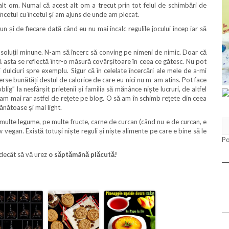
lt om. Numai că acest alt om a trecut prin tot felul de schimbări de
încetul cu încetul și am ajuns de unde am plecat.
 și de fiecare dată când eu nu mai încalc regulile jocului încep iar să
oluții minune. N-am să încerc să conving pe nimeni de nimic. Doar că
ă asta se reflectă într-o măsură covârșitoare în ceea ce gătesc. Nu pot
i dulciuri spre exemplu. Sigur că în celelate încercări ale mele de a-mi
verse bunătăți destul de calorice de care eu nici nu m-am atins. Pot face
lig” la nesfârșit prietenii și familia să mănânce niște lucruri, de altfel
am mai rar astfel de rețete pe blog. O să am în schimb rețete din ceea
nătoase și mai light.
ulte legume, pe multe fructe, carne de curcan (când nu e de curcan, e
 vegan. Există totuși niște reguli și niște alimente pe care e bine să le
P
decât să vă urez
o săptămână plăcută!