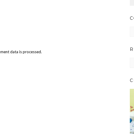
C
Co
pr
ar
R
ment data is processed.
RE
IM
PE
CA
C