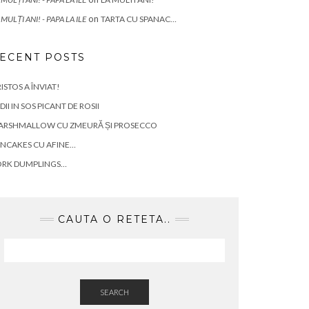
on
 MULȚI ANI! - PAPA LA ILE
TARTA CU SPANAC…
ECENT POSTS
ISTOS A ÎNVIAT!
DII IN SOS PICANT DE ROSII
ARSHMALLOW CU ZMEURĂ ȘI PROSECCO
NCAKES CU AFINE…
ORK DUMPLINGS…
CAUTA O RETETA..
SEARCH