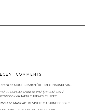
ECENT COMMENTS
ndreea
on
MOULES MARINIÈRE – MIDII IN SOS DE VIN…
RTĂ CU CIUPERCI, CARNE DE VITĂ ȘI MULTĂ CEAPĂ |
on
SSTHECOOK
TARTA CU PRAZ SI CIUPERCI…
melia
on
MÂNCARE DE VINETE CU CARNE DE PORC…
on
 MULȚI ANI! - PAPA LA ILE
LA MULTI ANI!