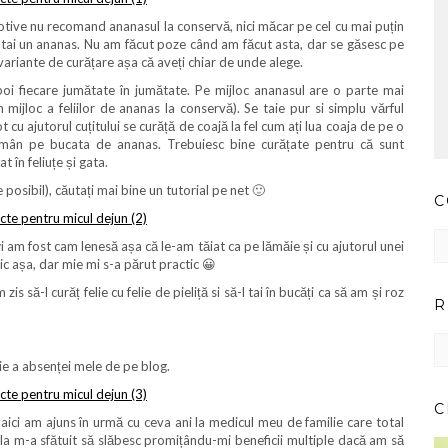
motive nu recomand ananasul la conservă, nici măcar pe cel cu mai puțin
 tai un ananas. Nu am făcut poze când am făcut asta, dar se găsesc pe
variante de curățare așa că aveți chiar de unde alege.
poi fiecare jumătate în jumătate. Pe mijloc ananasul are o parte mai
mijloc a feliilor de ananas la conservă). Se taie pur si simplu vărful
t cu ajutorul cuțitului se curăță de coajă la fel cum ați lua coaja de pe o
rămân pe bucata de ananas. Trebuiesc bine curățate pentru că sunt
 în feliuțe și gata.
e posibil), căutați mai bine un tutorial pe net 🙂
C
Co
wi am fost cam lenesă așa că le-am tăiat ca pe lămăie și cu ajutorul unei
pr
ic așa, dar mie mi s-a părut practic 😀
ar
s să-l curăț felie cu felie de pieliță si să-l tai în bucăți ca să am și roz
R
RE
IM
ie a absenței mele de pe blog.
PE
CA
C
 aici am ajuns în urmă cu ceva ani la medicul meu de familie care total
la m-a sfătuit să slăbesc promițându-mi beneficii multiple dacă am să