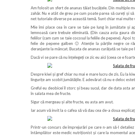
Am folosit un sfert de ananas tăiat bucățele. Din multiple 
zahăr. Nu e atât de greu pe cum poate parea să cureți și să
net tutoriale diverse pe această temă. Sunt chiar mai multe 
Mie îmi place cea în care se taie pe lung în jumătate și a
lemnoasă care trebuie eliminată. (Din cauza asta gaura din 
feliilor (cam cum se taie cocosul la feliile de pepene). Apoi to
felie de pepene galben 🙂 Atenție la părțile negre ce 
deranjante la mâncat. Bucata de ananas curățată se taie pe lat
Dacă vi se pare că nu înțelegeți ce zic eu aici (ceea ce e foart
Despre kiwi și gref chiar nu mai e mare lucru de zis. Eu la ki
lingurițe am scobit jumătățile. E adevărat că nu e deloc estet
Greful eu deobicei îl storc și beau sucul, dar de data asta am zi
în salata mea de fructe.
Sigur că mergeau și alte fructe, eu asta am avut.
Iar acum vă invit la o cafea să vă dau cea de-a doua explicaț
Printr-un concurs de împrejurări pe care n-am să-l detaliez
întâmplător este medic nutriționist și care la momentul ace