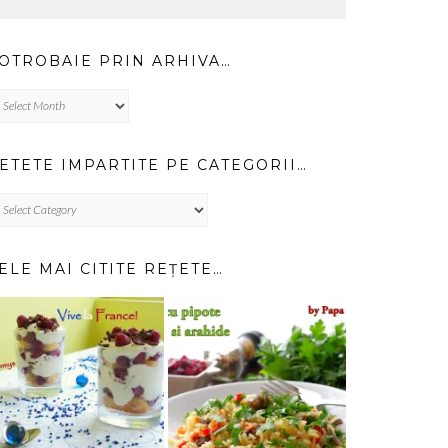
OTROBAIE PRIN ARHIVA…
trobaie
in
hiva…
ETETE IMPARTITE PE CATEGORII…
TETE
PARTITE
TEGORII…
ELE MAI CITITE REȚETE…