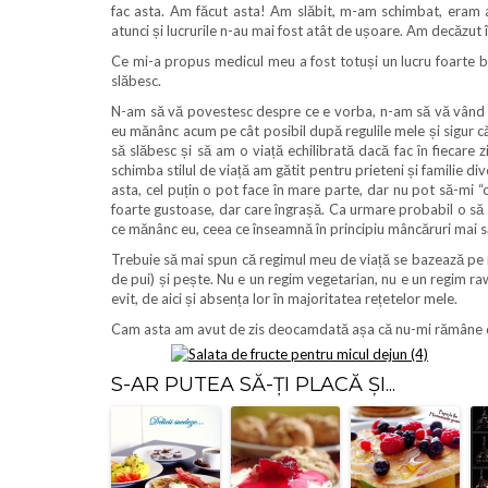
fac asta. Am făcut asta! Am slăbit, m-am schimbat, eram a
atunci și lucrurile n-au mai fost atât de ușoare. Am decăzut 
Ce mi-a propus medicul meu a fost totuși un lucru foarte bun
slăbesc.
N-am să vă povestesc despre ce e vorba, n-am să vă vând s
eu mănânc acum pe cât posibil după regulile mele și sigur c
să slăbesc și să am o viață echilibrată dacă fac în fiecare z
schimba stilul de viață am gătit pentru prieteni și familie di
asta, cel puțin o pot face în mare parte, dar nu pot să-mi “ob
foarte gustoase, dar care îngrașă. Ca urmare probabil o să 
ce mănânc eu, ceea ce înseamnă în principiu mâncăruri mai să
Trebuie să mai spun că regimul meu de viață se bazează pe m
de pui) și pește. Nu e un regim vegetarian, nu e un regim raw
evit, de aici și absența lor în majoritatea rețetelor mele.
Cam asta am avut de zis deocamdată așa că nu-mi rămâne 
S-AR PUTEA SĂ-ȚI PLACĂ ȘI...