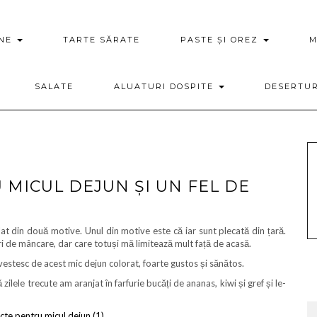
ENE
TARTE SĂRATE
PASTE ȘI OREZ
M
SALATE
ALUATURI DOSPITE
DESERTU
 MICUL DEJUN ȘI UN FEL DE
lat din două motive. Unul din motive este că iar sunt plecată din țară.
ri de mâncare, dar care totuși mă limitează mult față de acasă.
vestesc de acest mic dejun colorat, foarte gustos și sănătos.
zilele trecute am aranjat în farfurie bucăți de ananas, kiwi și gref și le-