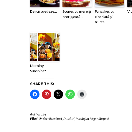
Delicii suedeze…
Scones cu mere și
Pancakes cu
Viv
scorțișoară…
ciocolată și
fructe…
Morning
Sunshine!
SHARE THIS:
Author:
Ile
Filed Under:
Breakfast
,
Dulciuri
,
Mic dejun
,
Vegan/de post