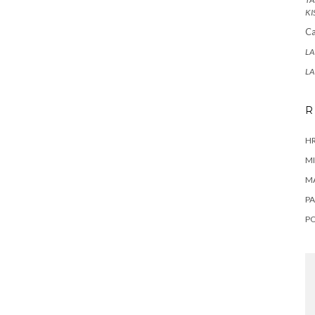
KI
Ca
LA
LA
R
HR
MI
M
PA
P