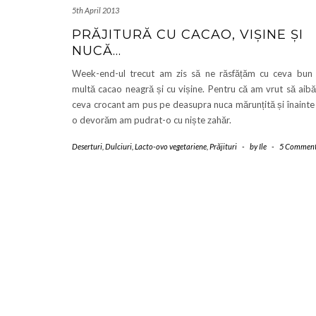
5th April 2013
PRĂJITURĂ CU CACAO, VIȘINE ȘI
NUCĂ…
Week-end-ul trecut am zis să ne răsfățăm cu ceva bun
multă cacao neagră și cu vișine. Pentru că am vrut să aibă
ceva crocant am pus pe deasupra nuca mărunțită și înainte
o devorăm am pudrat-o cu niște zahăr.
Deserturi
,
Dulciuri
,
Lacto-ovo vegetariene
,
Prăjituri
-
by
Ile
-
5 Commen