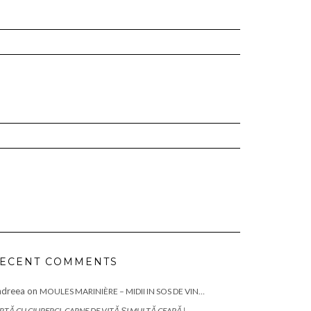
ECENT COMMENTS
ndreea
on
MOULES MARINIÈRE – MIDII IN SOS DE VIN…
RTĂ CU CIUPERCI, CARNE DE VITĂ ȘI MULTĂ CEAPĂ |