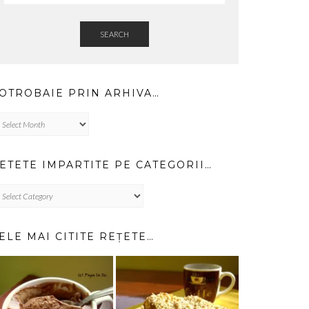
SEARCH
OTROBAIE PRIN ARHIVA…
trobaie
in
hiva…
ETETE IMPARTITE PE CATEGORII…
TETE
PARTITE
TEGORII…
ELE MAI CITITE REȚETE…