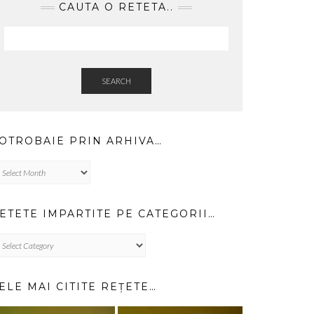
CAUTA O RETETA..
SEARCH
OTROBAIE PRIN ARHIVA…
trobaie
in
hiva…
ETETE IMPARTITE PE CATEGORII…
TETE
PARTITE
TEGORII…
ELE MAI CITITE REȚETE…