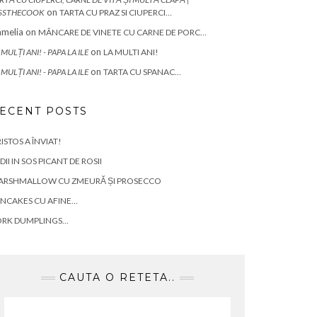
on
SSTHECOOK
TARTA CU PRAZ SI CIUPERCI…
melia
on
MÂNCARE DE VINETE CU CARNE DE PORC…
on
 MULȚI ANI! - PAPA LA ILE
LA MULTI ANI!
on
 MULȚI ANI! - PAPA LA ILE
TARTA CU SPANAC…
ECENT POSTS
ISTOS A ÎNVIAT!
DII IN SOS PICANT DE ROSII
ARSHMALLOW CU ZMEURĂ ȘI PROSECCO
NCAKES CU AFINE…
ORK DUMPLINGS…
CAUTA O RETETA..