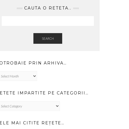
CAUTA O RETETA..
SEARCH
OTROBAIE PRIN ARHIVA…
trobaie
in
hiva…
ETETE IMPARTITE PE CATEGORII…
TETE
PARTITE
TEGORII…
ELE MAI CITITE REȚETE…