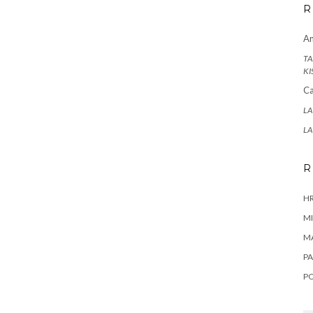
R
A
TA
KI
Ca
LA
LA
R
HR
MI
M
PA
P