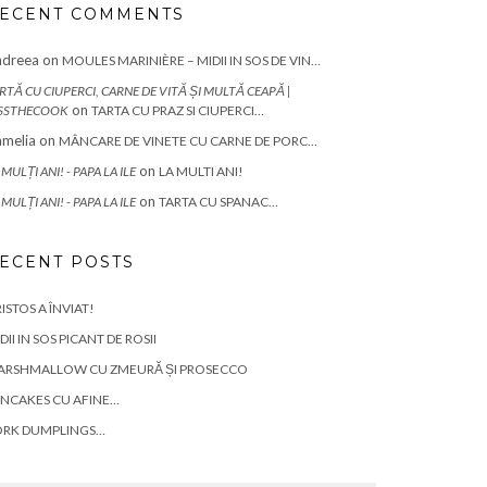
ECENT COMMENTS
ndreea
on
MOULES MARINIÈRE – MIDII IN SOS DE VIN…
RTĂ CU CIUPERCI, CARNE DE VITĂ ȘI MULTĂ CEAPĂ |
on
SSTHECOOK
TARTA CU PRAZ SI CIUPERCI…
melia
on
MÂNCARE DE VINETE CU CARNE DE PORC…
on
 MULȚI ANI! - PAPA LA ILE
LA MULTI ANI!
on
 MULȚI ANI! - PAPA LA ILE
TARTA CU SPANAC…
ECENT POSTS
ISTOS A ÎNVIAT!
DII IN SOS PICANT DE ROSII
ARSHMALLOW CU ZMEURĂ ȘI PROSECCO
NCAKES CU AFINE…
ORK DUMPLINGS…