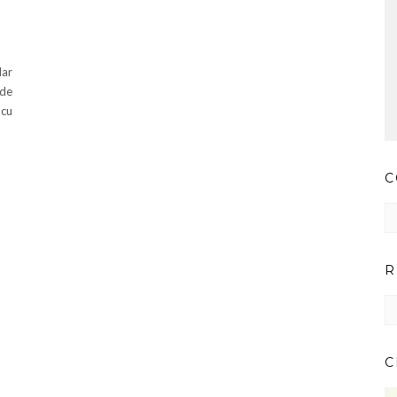
dar
 de
 cu
C
Co
pr
ar
R
RE
IM
PE
CA
C