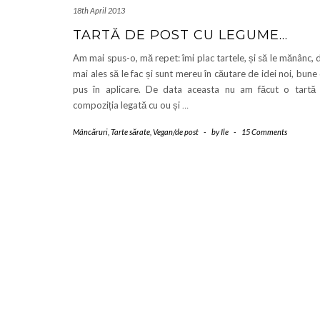
18th April 2013
TARTĂ DE POST CU LEGUME…
Am mai spus-o, mă repet: îmi plac tartele, și să le mănânc, 
mai ales să le fac și sunt mereu în căutare de idei noi, bune
pus în aplicare. De data aceasta nu am făcut o tartă
compoziția legată cu ou și
…
Mâncăruri
,
Tarte sărate
,
Vegan/de post
-
by
Ile
-
15 Comments