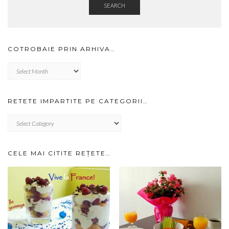
SEARCH
COTROBAIE PRIN ARHIVA…
Cotrobaie
prin
arhiva…
RETETE IMPARTITE PE CATEGORII…
RETETE
IMPARTITE
PE
CATEGORII…
CELE MAI CITITE REȚETE…