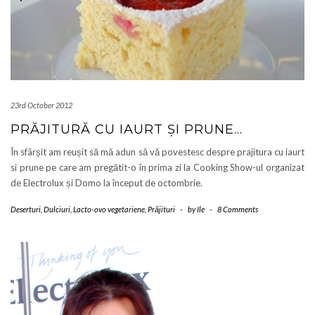
23rd October 2012
PRĂJITURĂ CU IAURT ȘI PRUNE…
În sfârșit am reușit să mă adun să vă povestesc despre prajitura cu iaurt
si prune pe care am pregătit-o în prima zi la Cooking Show-ul organizat
de Electrolux și Domo la început de octombrie.
Deserturi
,
Dulciuri
,
Lacto-ovo vegetariene
,
Prăjituri
-
by
Ile
-
8 Comments