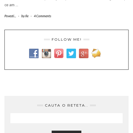
ce am
…
Povesti...
-
by
Ile
-
4 Comments
FOLLOW ME!
CAUTA O RETETA..