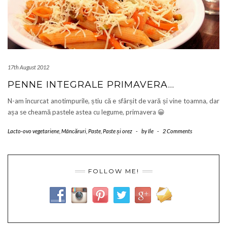
17th August 2012
PENNE INTEGRALE PRIMAVERA…
N-am încurcat anotimpurile, știu că e sfârșit de vară și vine toamna, dar
așa se cheamă pastele astea cu legume, primavera 😀
Lacto-ovo vegetariene
,
Mâncăruri
,
Paste
,
Paste și orez
-
by
Ile
-
2 Comments
FOLLOW ME!