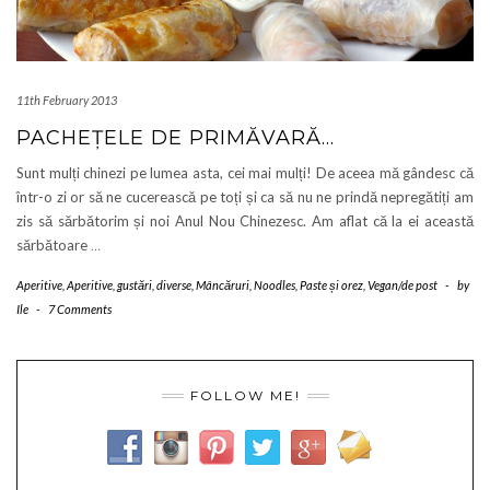
11th February 2013
PACHEȚELE DE PRIMĂVARĂ…
Sunt mulți chinezi pe lumea asta, cei mai mulți! De aceea mă gândesc că
într-o zi or să ne cucerească pe toți și ca să nu ne prindă nepregătiți am
zis să sărbătorim și noi Anul Nou Chinezesc. Am aflat că la ei această
sărbătoare
…
Aperitive
,
Aperitive, gustări, diverse
,
Mâncăruri
,
Noodles
,
Paste și orez
,
Vegan/de post
-
by
Ile
-
7 Comments
FOLLOW ME!