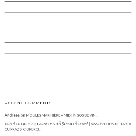
RECENT COMMENTS
Andreea
on
MOULES MARINIÈRE – MIDII IN SOS DE VIN…
on
TARTĂ CU CIUPERCI, CARNE DE VITĂ ȘI MULTĂ CEAPĂ | KISSTHECOOK
TARTA
CU PRAZ SI CIUPERCI…