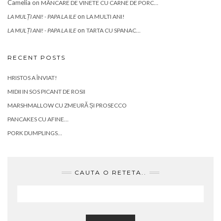
Camelia
on
MÂNCARE DE VINETE CU CARNE DE PORC…
on
LA MULȚI ANI! - PAPA LA ILE
LA MULTI ANI!
on
LA MULȚI ANI! - PAPA LA ILE
TARTA CU SPANAC…
RECENT POSTS
HRISTOS A ÎNVIAT!
MIDII IN SOS PICANT DE ROSII
MARSHMALLOW CU ZMEURĂ ȘI PROSECCO
PANCAKES CU AFINE…
PORK DUMPLINGS…
CAUTA O RETETA..