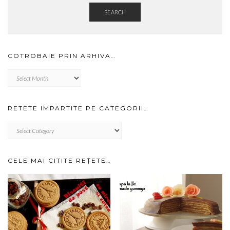
SEARCH
COTROBAIE PRIN ARHIVA…
Cotrobaie
prin
arhiva…
RETETE IMPARTITE PE CATEGORII…
RETETE
IMPARTITE
PE
CATEGORII…
CELE MAI CITITE REȚETE…