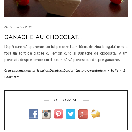
6th September 2012
GANACHE AU CHOCOLAT…
După cum vă spuneam tortul pe care l-am făcut de ziua blogului meu a
fost un tort de clătite cu lemon curd și ganache de ciocolată. V-am
povestit despre lemon curd, acum să vă povestesc despre ganache.
Creme, spume, deserturi la pahar
,
Deserturi
,
Dulciuri
,
Lacto-ovo vegetariene
-
by
Ile
-
2
Comments
FOLLOW ME!