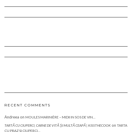
RECENT COMMENTS
Andreea
on
MOULES MARINIÈRE – MIDII IN SOS DE VIN…
on
TARTĂ CU CIUPERCI, CARNE DE VITĂ ȘI MULTĂ CEAPĂ | KISSTHECOOK
TARTA
CU PRAZ SI CIUPERCI…