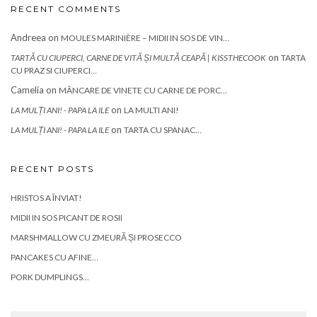
RECENT COMMENTS
Andreea
on
MOULES MARINIÈRE – MIDII IN SOS DE VIN…
on
TARTĂ CU CIUPERCI, CARNE DE VITĂ ȘI MULTĂ CEAPĂ | KISSTHECOOK
TARTA
CU PRAZ SI CIUPERCI…
Camelia
on
MÂNCARE DE VINETE CU CARNE DE PORC…
on
LA MULȚI ANI! - PAPA LA ILE
LA MULTI ANI!
on
LA MULȚI ANI! - PAPA LA ILE
TARTA CU SPANAC…
RECENT POSTS
HRISTOS A ÎNVIAT!
MIDII IN SOS PICANT DE ROSII
MARSHMALLOW CU ZMEURĂ ȘI PROSECCO
PANCAKES CU AFINE…
PORK DUMPLINGS…