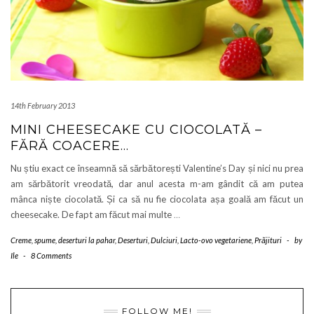
14th February 2013
MINI CHEESECAKE CU CIOCOLATĂ –
FĂRĂ COACERE…
Nu știu exact ce înseamnă să sărbătorești Valentine’s Day și nici nu prea
am sărbătorit vreodată, dar anul acesta m-am gândit că am putea
mânca niște ciocolată. Și ca să nu fie ciocolata așa goală am făcut un
cheesecake. De fapt am făcut mai multe
…
Creme, spume, deserturi la pahar
,
Deserturi
,
Dulciuri
,
Lacto-ovo vegetariene
,
Prăjituri
-
by
Ile
-
8 Comments
FOLLOW ME!