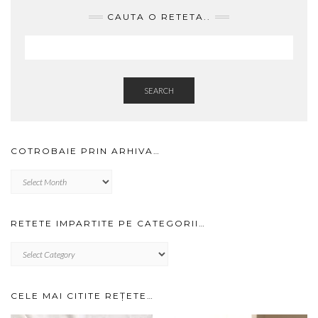
CAUTA O RETETA..
SEARCH
COTROBAIE PRIN ARHIVA…
Cotrobaie
prin
arhiva…
RETETE IMPARTITE PE CATEGORII…
RETETE
IMPARTITE
PE
CATEGORII…
CELE MAI CITITE REȚETE…