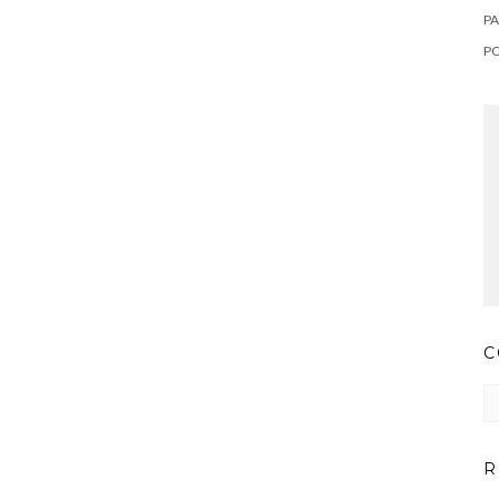
PA
P
C
Co
pr
ar
R