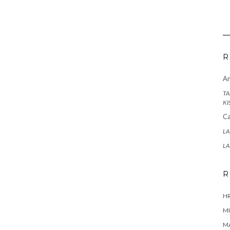
R
A
TA
KI
Ca
LA
LA
R
HR
MI
M