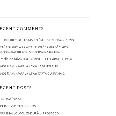
ECENT COMMENTS
ndreea
on
MOULES MARINIÈRE – MIDII IN SOS DE VIN…
RTĂ CU CIUPERCI, CARNE DE VITĂ ȘI MULTĂ CEAPĂ |
on
SSTHECOOK
TARTA CU PRAZ SI CIUPERCI…
melia
on
MÂNCARE DE VINETE CU CARNE DE PORC…
on
 MULȚI ANI! - PAPA LA ILE
LA MULTI ANI!
on
 MULȚI ANI! - PAPA LA ILE
TARTA CU SPANAC…
ECENT POSTS
ISTOS A ÎNVIAT!
DII IN SOS PICANT DE ROSII
ARSHMALLOW CU ZMEURĂ ȘI PROSECCO