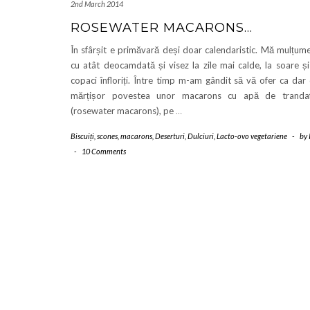
2nd March 2014
ROSEWATER MACARONS…
În sfârșit e primăvară deși doar calendaristic. Mă mulțum
cu atât deocamdată și visez la zile mai calde, la soare și
copaci înfloriți. Între timp m-am gândit să vă ofer ca dar
mărțișor povestea unor macarons cu apă de trandaf
(rosewater macarons), pe
…
Biscuiți, scones, macarons
,
Deserturi
,
Dulciuri
,
Lacto-ovo vegetariene
-
by
-
10 Comments