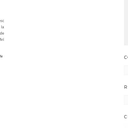
esc
 la
 de
iri
Ile
C
Co
pr
ar
R
RE
IM
PE
CA
C