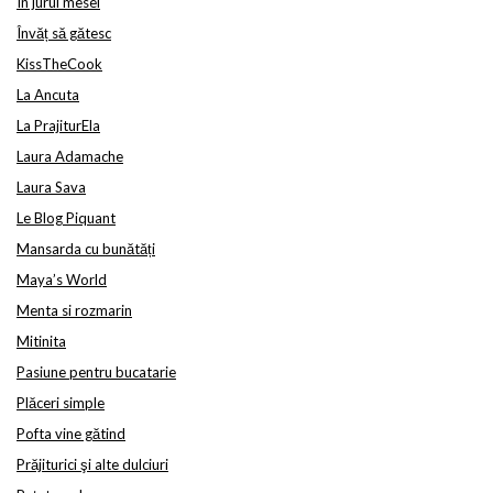
În jurul mesei
Învăț să gătesc
KissTheCook
La Ancuta
La PrajiturEla
Laura Adamache
Laura Sava
Le Blog Piquant
Mansarda cu bunătăți
Maya’s World
Menta si rozmarin
Mitinita
Pasiune pentru bucatarie
Plăceri simple
Pofta vine gătind
Prăjiturici şi alte dulciuri