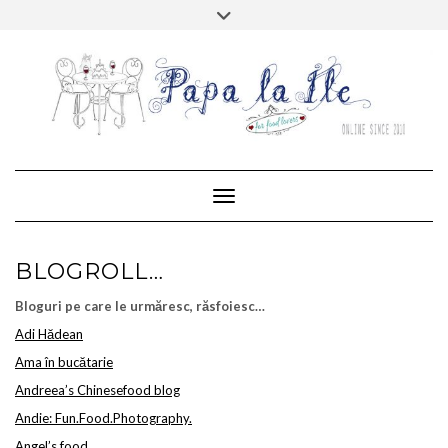
Skip
Toggle
to
header
content
FACEBOOK
TWITTER
PINTEREST
RSS
MAIL
INSTAGRAM
HOME
ABOUT…
CONTACT
Toggle Navigation
BLOGROLL…
Bloguri pe care le urmăresc, răsfoiesc…
Adi Hădean
Ama în bucătarie
Andreea’s Chinesefood blog
Andie: Fun.Food.Photography.
Angel’s food