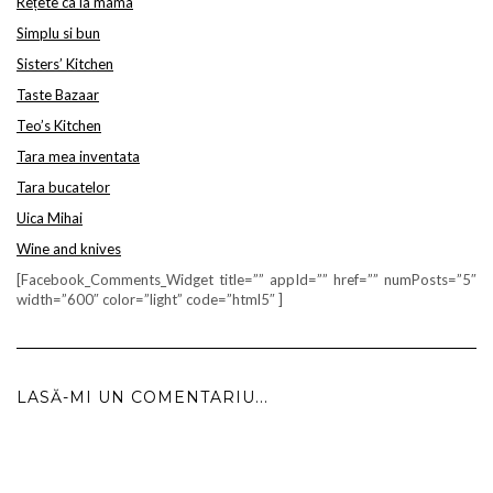
Rețete ca la mama
Simplu si bun
Sisters’ Kitchen
Taste Bazaar
Teo’s Kitchen
Tara mea inventata
Tara bucatelor
Uica Mihai
Wine and knives
[Facebook_Comments_Widget title=”” appId=”” href=”” numPosts=”5″
width=”600″ color=”light” code=”html5″ ]
LASĂ-MI UN COMENTARIU...