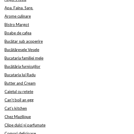
Apa. Faina. Sare.
Arome culinare
Bistro Margot
Boabe de cafea
Bucătar sub acoperire
Bucătăresele Vesele
Bucataria familiei mele
Bucătăria furnicuților
Bucataria lui Radu
Butter and Cream
Caietul cu retete
Can’t boil an egg
Cat’s kitchen
Chez Mazilique
Clipe dulci și parfumate
Comori delicioase