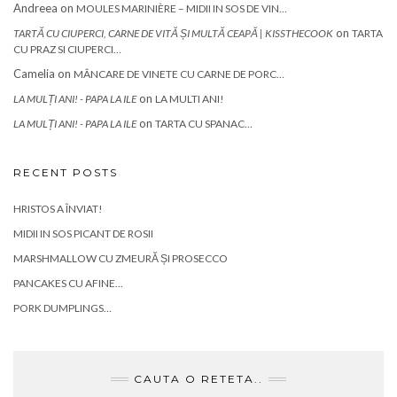
Andreea
on
MOULES MARINIÈRE – MIDII IN SOS DE VIN…
on
TARTĂ CU CIUPERCI, CARNE DE VITĂ ȘI MULTĂ CEAPĂ | KISSTHECOOK
TARTA
CU PRAZ SI CIUPERCI…
Camelia
on
MÂNCARE DE VINETE CU CARNE DE PORC…
on
LA MULȚI ANI! - PAPA LA ILE
LA MULTI ANI!
on
LA MULȚI ANI! - PAPA LA ILE
TARTA CU SPANAC…
RECENT POSTS
HRISTOS A ÎNVIAT!
MIDII IN SOS PICANT DE ROSII
MARSHMALLOW CU ZMEURĂ ȘI PROSECCO
PANCAKES CU AFINE…
PORK DUMPLINGS…
CAUTA O RETETA..