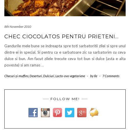
8th November 2010
CHEC CIOCOLATOS PENTRU PRIETENI…
Gandurile mele bune se indreapta spre toti sarbatoritii zilei si spre unul
dintre ei in special. Si pentru ca e sarbatoare zic sa sarbatorim cu ceva
dulce si bun. Am facut zilele trecute ceva tot bun si dulce (asta e alta
poveste) si am ramas
…
Checuri și muffins
,
Deserturi
,
Dulciuri
,
Lacto-ovo vegetariene
-
by
Ile
-
7 Comments
FOLLOW ME!