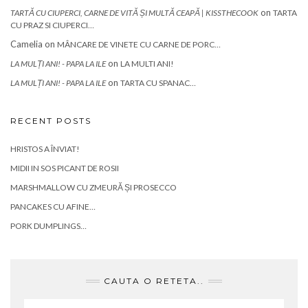
on
TARTĂ CU CIUPERCI, CARNE DE VITĂ ȘI MULTĂ CEAPĂ | KISSTHECOOK
TARTA
CU PRAZ SI CIUPERCI…
Camelia
on
MÂNCARE DE VINETE CU CARNE DE PORC…
on
LA MULȚI ANI! - PAPA LA ILE
LA MULTI ANI!
on
LA MULȚI ANI! - PAPA LA ILE
TARTA CU SPANAC…
RECENT POSTS
HRISTOS A ÎNVIAT!
MIDII IN SOS PICANT DE ROSII
MARSHMALLOW CU ZMEURĂ ȘI PROSECCO
PANCAKES CU AFINE…
PORK DUMPLINGS…
CAUTA O RETETA..