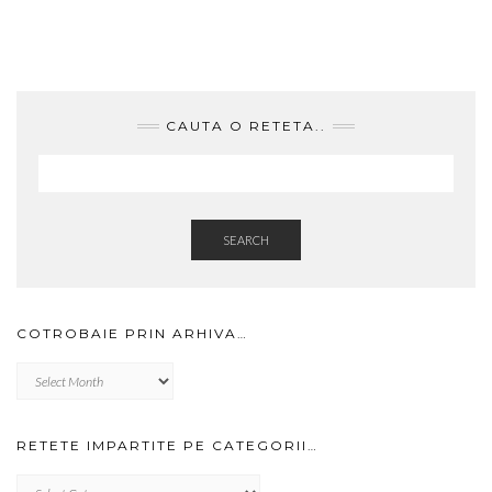
CAUTA O RETETA..
SEARCH
COTROBAIE PRIN ARHIVA…
Cotrobaie
prin
arhiva…
RETETE IMPARTITE PE CATEGORII…
RETETE