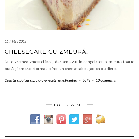
16th May 2012
CHEESECAKE CU ZMEURĂ…
Nu e vremea zmeurei încă, dar am avut în congelator o zmeură foarte
bună și am transformat-o într-un cheesecake ușor ca o adiere.
Deserturi
,
Dulciuri
,
Lacto-ovo vegetariene
,
Prăjituri
-
by
Ile
-
13 Comments
FOLLOW ME!