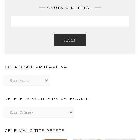
CAUTA O RETETA..
SEARCH
COTROBAIE PRIN ARHIVA…
Cotrobaie
prin
arhiva…
RETETE IMPARTITE PE CATEGORII…
RETETE
IMPARTITE
PE
CATEGORII…
CELE MAI CITITE REȚETE…