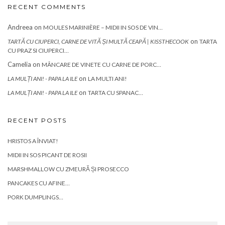
RECENT COMMENTS
Andreea
on
MOULES MARINIÈRE – MIDII IN SOS DE VIN…
on
TARTĂ CU CIUPERCI, CARNE DE VITĂ ȘI MULTĂ CEAPĂ | KISSTHECOOK
TARTA
CU PRAZ SI CIUPERCI…
Camelia
on
MÂNCARE DE VINETE CU CARNE DE PORC…
on
LA MULȚI ANI! - PAPA LA ILE
LA MULTI ANI!
on
LA MULȚI ANI! - PAPA LA ILE
TARTA CU SPANAC…
RECENT POSTS
HRISTOS A ÎNVIAT!
MIDII IN SOS PICANT DE ROSII
MARSHMALLOW CU ZMEURĂ ȘI PROSECCO
PANCAKES CU AFINE…
PORK DUMPLINGS…