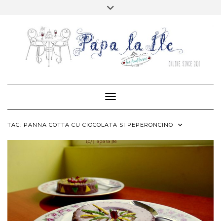
Skip
Toggle
to
header
content
FACEBOOK
TWITTER
PINTEREST
RSS
MAIL
INSTAGRAM
HOME
ABOUT…
CONTACT
Toggle Navigation
TAG:
PANNA COTTA CU CIOCOLATA SI PEPERONCINO