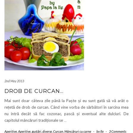
2nd May 2013
DROB DE CURCAN…
Mai sunt doar câteva zile până la Paște și eu sunt gată să vă arăt o
rețetă de drob de curcan. Când vine vorba de sărbători în sarcina mea
nu intră decât să fac cozonac, pască și eventual alte dulciuri. De
capitolul mâncăruri tradiționale se
…
Aperitive
,
Aperitive, gustări, diverse
,
Curcan
,
Mâncăruri cu carne
-
by
Ile
-
3 Comments