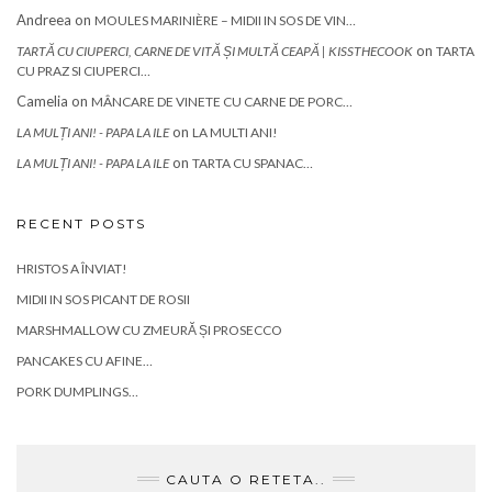
Andreea
on
MOULES MARINIÈRE – MIDII IN SOS DE VIN…
on
TARTĂ CU CIUPERCI, CARNE DE VITĂ ȘI MULTĂ CEAPĂ | KISSTHECOOK
TARTA
CU PRAZ SI CIUPERCI…
Camelia
on
MÂNCARE DE VINETE CU CARNE DE PORC…
on
LA MULȚI ANI! - PAPA LA ILE
LA MULTI ANI!
on
LA MULȚI ANI! - PAPA LA ILE
TARTA CU SPANAC…
RECENT POSTS
HRISTOS A ÎNVIAT!
MIDII IN SOS PICANT DE ROSII
MARSHMALLOW CU ZMEURĂ ȘI PROSECCO
PANCAKES CU AFINE…
PORK DUMPLINGS…
CAUTA O RETETA..