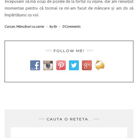
Începusem să mă ocup de pozele de la tortul cu vișine, dar am renunțat
momentan pentru că tocmai ce mi-am facut de mâncare și am zis să
împărtășesc cu voi.
Curcan
,
Mâncăruri cu carne
-
by
Ile
-
0 Comments
FOLLOW ME!
CAUTA O RETETA..