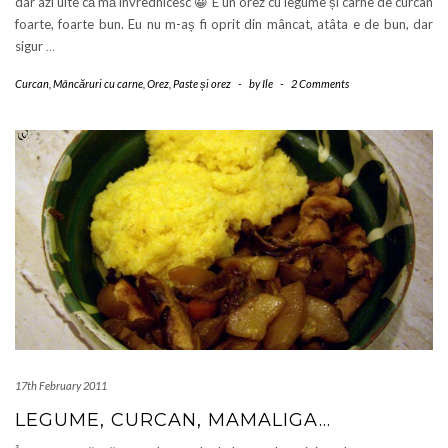
dar azi uite că mă învrednicesc 😀 E un orez cu legume și carne de curcan
foarte, foarte bun. Eu nu m-aș fi oprit din mâncat, atâta e de bun, dar
sigur
…
Curcan
,
Mâncăruri cu carne
,
Orez
,
Paste și orez
-
by
Ile
-
2 Comments
17th February 2011
LEGUME, CURCAN, MAMALIGA…