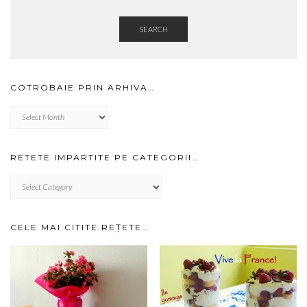
SEARCH
COTROBAIE PRIN ARHIVA…
Cotrobaie
prin
arhiva…
RETETE IMPARTITE PE CATEGORII…
RETETE
IMPARTITE
PE
CATEGORII…
CELE MAI CITITE REȚETE…