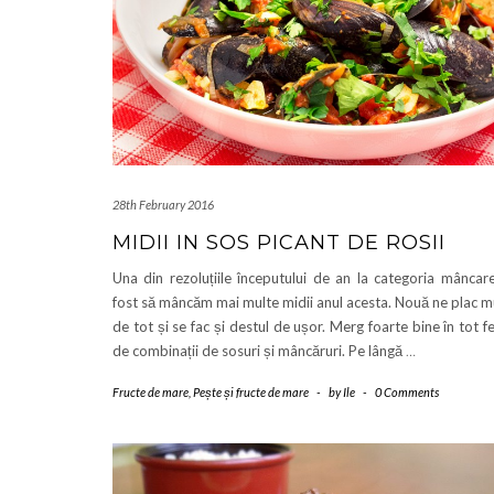
28th February 2016
MIDII IN SOS PICANT DE ROSII
Una din rezoluțiile începutului de an la categoria mâncar
fost să mâncăm mai multe midii anul acesta. Nouă ne plac m
de tot și se fac și destul de ușor. Merg foarte bine în tot fe
de combinații de sosuri și mâncăruri. Pe lângă
…
Fructe de mare
,
Pește și fructe de mare
-
by
Ile
-
0 Comments