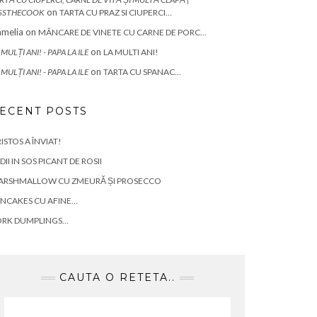
on
SSTHECOOK
TARTA CU PRAZ SI CIUPERCI…
melia
on
MÂNCARE DE VINETE CU CARNE DE PORC…
on
 MULȚI ANI! - PAPA LA ILE
LA MULTI ANI!
on
 MULȚI ANI! - PAPA LA ILE
TARTA CU SPANAC…
ECENT POSTS
ISTOS A ÎNVIAT!
DII IN SOS PICANT DE ROSII
ARSHMALLOW CU ZMEURĂ ȘI PROSECCO
NCAKES CU AFINE…
ORK DUMPLINGS…
CAUTA O RETETA..