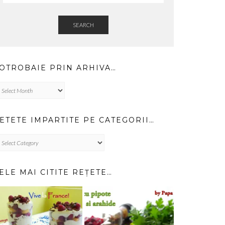
SEARCH
OTROBAIE PRIN ARHIVA…
trobaie
in
hiva…
ETETE IMPARTITE PE CATEGORII…
TETE
PARTITE
TEGORII…
ELE MAI CITITE REȚETE…