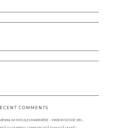
ECENT COMMENTS
ndreea
on
MOULES MARINIÈRE – MIDII IN SOS DE VIN…
RTĂ CU CIUPERCI, CARNE DE VITĂ ȘI MULTĂ CEAPĂ |