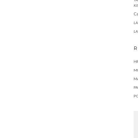
KI
Ca
LA
LA
R
HR
MI
M
PA
P