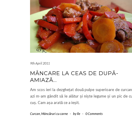
9th April 2011
MÂNCARE LA CEAS DE DUPĂ-
AMIAZĂ…
Am scos ieri la dezghețat două pulpe superioare de curcan
azi m-am gândit să le alătur și niște legume și un pic de c
cuș. Cam așa arată ce a ieșit.
Curcan
,
Mâncăruri cu carne
-
by
Ile
-
0 Comments