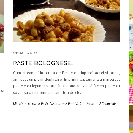
30th March 2011
PASTE BOLOGNESE…
Cum ziceam și în rețeta de Penne cu ciuperci, adrei și brie…,
am jucat un pic în deplasare. În prima săptămână am încercat
pastele cu legume si brie, în a doua am zis să facem paste cu
 și
sos roșu că suntem tare amatori de ele.
uș-
Mâncăruri cu carne
,
Paste
,
Paste și orez
,
Porc
,
Vită
-
by
Ile
-
2 Comments