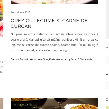
16th March 2012
OREZ CU LEGUME ȘI CARNE DE
CURCAN….
Nu prea m-am îndeletnicit cu scrisul zilele astea că prea e
soare afară, dar azi uite că mă învrednicesc 😀 E un orez cu
legume și carne de curcan foarte, foarte bun. Eu nu m-aș fi
C
oprit din mâncat, atâta e de bun, dar sigur
…
Co
Curcan
,
Mâncăruri cu carne
,
Orez
,
Paste și orez
-
by
Ile
-
2 Comments
e a
pr
ar
ult
lul
R
RE
IM
PE
CA
C