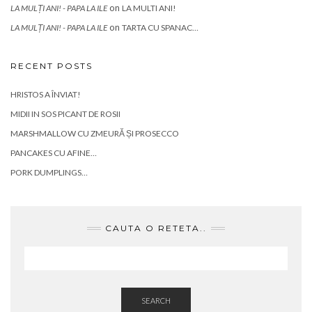
on
LA MULȚI ANI! - PAPA LA ILE
LA MULTI ANI!
on
LA MULȚI ANI! - PAPA LA ILE
TARTA CU SPANAC…
RECENT POSTS
HRISTOS A ÎNVIAT!
MIDII IN SOS PICANT DE ROSII
MARSHMALLOW CU ZMEURĂ ȘI PROSECCO
PANCAKES CU AFINE…
PORK DUMPLINGS…
CAUTA O RETETA..
SEARCH