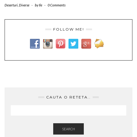
Deserturi
,
Diverse
-
by
Ile
-
0 Comments
FOLLOW ME!
CAUTA O RETETA..
SEARCH