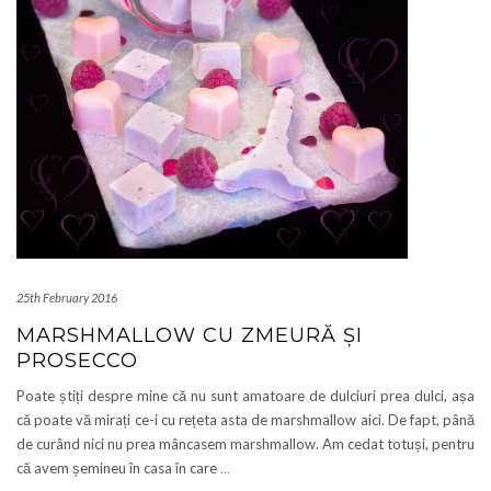
25th February 2016
MARSHMALLOW CU ZMEURĂ ȘI
PROSECCO
Poate știți despre mine că nu sunt amatoare de dulciuri prea dulci, așa
că poate vă mirați ce-i cu rețeta asta de marshmallow aici. De fapt, până
de curând nici nu prea mâncasem marshmallow. Am cedat totuși, pentru
că avem șemineu în casa în care
…